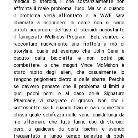
medica di steroidi, il che sostanzialmente non
affronta il reale problema: l'uso. Ma se e quando
il problema verrà affrontato e la WWE sarà
chiamata a rispondere di come non si siano
potuti accorgere dell'uso di steroidi nonostante
il famigerato Wellness Program… Beh, veniteci a
raccontare nuovamente una frottola a mò di
storyline, quale ad esempio che John Cena è
caduto dalla bicicletta e non potrà più
combattere, o che magari Vince McMahon è
stato rapito dagli alieni, che casualmente lo
tengono prigioniero dietro a delle sbarre. Perchè
se davvero pensate che il problema si limiti a
quei pochi nomi e al caso della Signature
Pharmacy, vi sbagliate di grosso. Non che il
sottoscritto sia lì quando tizio e caio si iniettino
chissà quale schifezza nelle vene, quindi lungi da
me affermare che tutti fanno uso di steroidi,
però, a giudicare da certi fisichini e avendo
frequentato a lungo tempo palestre di body