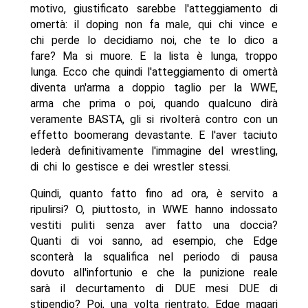
motivo, giustificato sarebbe l'atteggiamento di
omertà: il doping non fa male, qui chi vince e
chi perde lo decidiamo noi, che te lo dico a
fare? Ma si muore. E la lista è lunga, troppo
lunga. Ecco che quindi l'atteggiamento di omertà
diventa un'arma a doppio taglio per la WWE,
arma che prima o poi, quando qualcuno dirà
veramente BASTA, gli si rivolterà contro con un
effetto boomerang devastante. E l'aver taciuto
lederà definitivamente l'immagine del wrestling,
di chi lo gestisce e dei wrestler stessi.
Quindi, quanto fatto fino ad ora, è servito a
ripulirsi? O, piuttosto, in WWE hanno indossato
vestiti puliti senza aver fatto una doccia?
Quanti di voi sanno, ad esempio, che Edge
sconterà la squalifica nel periodo di pausa
dovuto all'infortunio e che la punizione reale
sarà il decurtamento di DUE mesi DUE di
stipendio? Poi, una volta rientrato, Edge magari