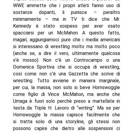
WWE ammette che i propri atleti fanno uso di
sostanze dopanti, li punisce – peraltro
minimamente – ma in TV ti dice che Mr.
Kennedy è stato sospeso per aver osato
spacciarsi per un McMahon. A questo fatto,
magari, aggiungiamoci pure che i media americani
si interessano di wrestling molto ma molto poco
(anche se, a dire il vero, ultimamente qualcosa
s'è mosso). Non c'è un Controcampo o una
Domenica Sportiva che si occupa di wrestling,
così come non c'è una Gazzetta che scrive di
wrestling. Tutto avviene in maniera marginale,
per cui, la massa, non solo si beve Hornswoggle
come figlio di Vince McMahon, ma anche che
Umaga è fuori solo perchè preso a martellate in
testa da Triple H. Lavoro di “writing”. Ma se per
Hornswoggle la massa capisce facilmente che
si tratta solo di una storyline, gli stessi non
possono capire che dietro alle sospensioni ci