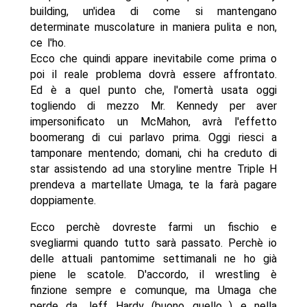
building, un'idea di come si mantengano
determinate muscolature in maniera pulita e non,
ce l'ho.
Ecco che quindi appare inevitabile come prima o
poi il reale problema dovrà essere affrontato.
Ed è a quel punto che, l'omertà usata oggi
togliendo di mezzo Mr. Kennedy per aver
impersonificato un McMahon, avrà l'effetto
boomerang di cui parlavo prima. Oggi riesci a
tamponare mentendo; domani, chi ha creduto di
star assistendo ad una storyline mentre Triple H
prendeva a martellate Umaga, te la farà pagare
doppiamente.
Ecco perchè dovreste farmi un fischio e
svegliarmi quando tutto sarà passato. Perchè io
delle attuali pantomime settimanali ne ho già
piene le scatole. D'accordo, il wrestling è
finzione sempre e comunque, ma Umaga che
perde da Jeff Hardy (buono quello…) e nella