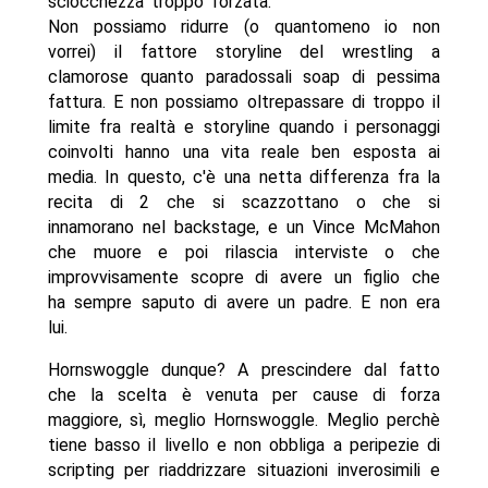
sciocchezza troppo forzata.
Non possiamo ridurre (o quantomeno io non
vorrei) il fattore storyline del wrestling a
clamorose quanto paradossali soap di pessima
fattura. E non possiamo oltrepassare di troppo il
limite fra realtà e storyline quando i personaggi
coinvolti hanno una vita reale ben esposta ai
media. In questo, c'è una netta differenza fra la
recita di 2 che si scazzottano o che si
innamorano nel backstage, e un Vince McMahon
che muore e poi rilascia interviste o che
improvvisamente scopre di avere un figlio che
ha sempre saputo di avere un padre. E non era
lui.
Hornswoggle dunque? A prescindere dal fatto
che la scelta è venuta per cause di forza
maggiore, sì, meglio Hornswoggle. Meglio perchè
tiene basso il livello e non obbliga a peripezie di
scripting per riaddrizzare situazioni inverosimili e