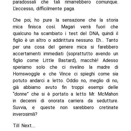
paradossali che tali rimarrebbero comunque.
L'eccesso, difficilmente paga.
Che poi, ho pure la sensazione che la storia
mica finisca così. Magari verrà fuori che
qualcuno ha scambiato i test del DNA, quindi il
figlio è un altro o addirittura nessuno. Eh… Tanto
per una cosa del genere mica si farebbero
accertamenti immediati (soprattutto avendo un
figlio come Little Bastard), macchè! Adesso
speriamo solo che ci rivelino la madre di
Hornswoggle e che Vince ci spieghi come sia
potuto andarci a letto. Oddio no, meglio di no,
già abbiamo avuto fin troppi esempi delle
“donne” che si è portato a letto Mr. McMahon
in decenni di onorata carriera da sedutture.
Suvvia, e queste non sarebbero cretinate
inverosimili?
Till Next….