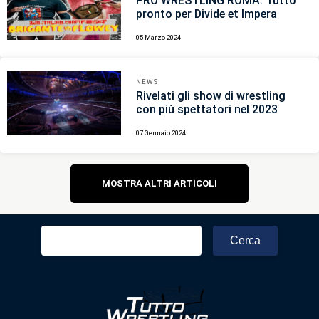
PRO WRESTLING ROMA: Tutto
pronto per Divide et Impera
05 Marzo 2024
NEWS
Rivelati gli show di wrestling
con più spettatori nel 2023
07 Gennaio 2024
Navigazione
MOSTRA ALTRI ARTICOLI
articoli
Ricerca
per: