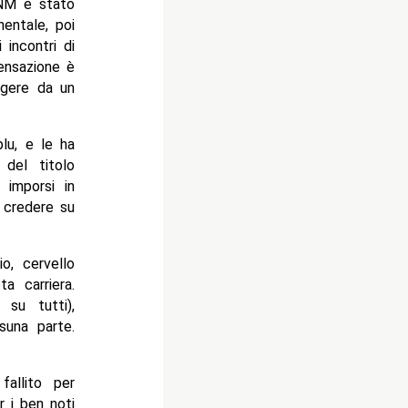
MNM è stato
nentale, poi
incontri di
sensazione è
ngere da un
lu, e le ha
del titolo
 imporsi in
a credere su
o, cervello
a carriera.
su tutti),
una parte.
allito per
 i ben noti