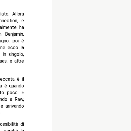
ato. Allora
nection, e
zialmente ha
 Benjamin,
ugno, poi è
fine ecco la
in singolo,
aas, e altre
eccata è il
ta è quando
ato poco. E
ando a Raw,
 e arrivando
.
ssibilità di
, perché la