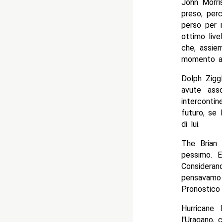
John Morri
preso, perc
perso per 
ottimo live
che, assie
momento al
Dolph Zigg
avute ass
interconti
futuro, se 
di lui.
The Brian 
pessimo. E
Considera
pensavamo
Pronostico
Hurricane
l'Uragano,