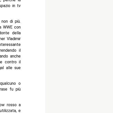
pazio in tv
non di più.
lla WWE con
onte della
ner Vladimir
nteressante
rendendo il
ivando anche
e contro il
al alle sue
 qualcuno o
rase fu più
how rosso a
tilizzata, e