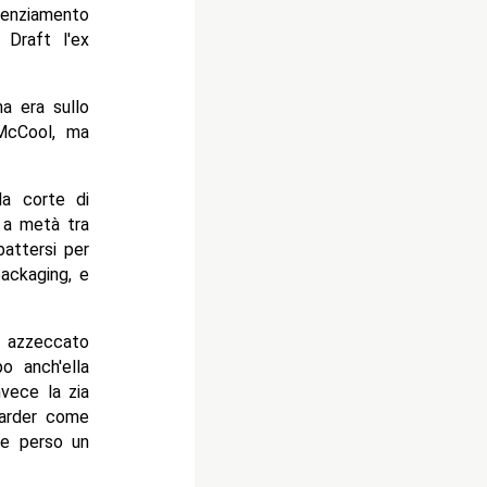
cenziamento
 Draft l'ex
a era sullo
 McCool, ma
la corte di
 a metà tra
battersi per
packaging, e
o azzeccato
o anch'ella
vece la zia
carder come
e perso un