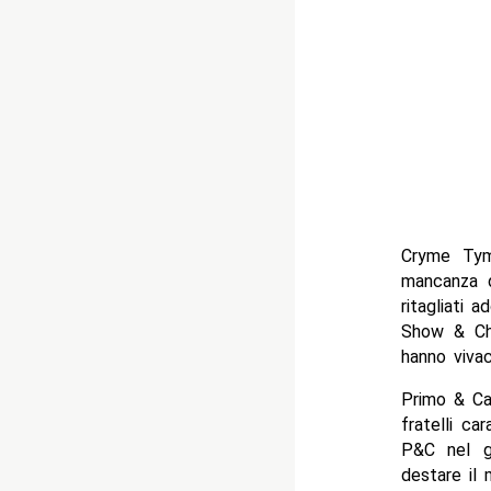
Cryme Tym
mancanza d
ritagliati 
Show & Chr
hanno viva
Primo & Car
fratelli ca
P&C nel g
destare il