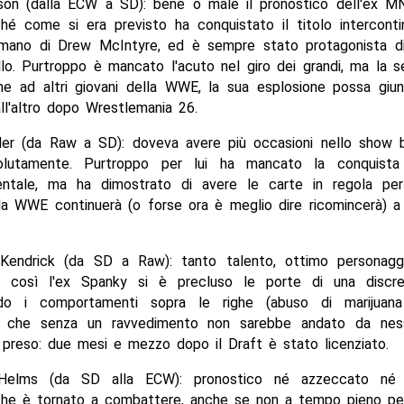
son (dalla ECW a SD): bene o male il pronostico dell'ex 
hé come si era previsto ha conquistato il titolo interconti
mano di Drew McIntyre, ed è sempre stato protagonista di 
llo. Purtroppo è mancato l'acuto nel giro dei grandi, ma la 
me ad altri giovani della WWE, la sua esplosione possa giu
l'altro dopo Wrestlemania 26.
ler (da Raw a SD): doveva avere più occasioni nello show b
olutamente. Purtroppo per lui ha mancato la conquista 
nentale, ma ha dimostrato di avere le carte in regola per
la WWE continuerà (o forse ora è meglio dire ricomincerà) 
Kendrick (da SD a Raw): tanto talento, ottimo personaggi
 così l'ex Spanky si è precluso le porte di una discret
ndo i comportamenti sopra le righe (abuso di marijuana 
 che senza un ravvedimento non sarebbe andato da ness
 preso: due mesi e mezzo dopo il Draft è stato licenziato.
 Helms (da SD alla ECW): pronostico né azzeccato né f
 che è tornato a combattere, anche se non a tempo pieno per