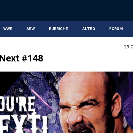
WWE
AEW
RUBRICHE
ALTRO
FORUM
29 
 Next #148