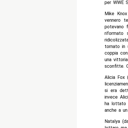
per WWE Sup
Mike Knox 
vennero t
potevano fi
riformato
ridicolizz
tornato in 
coppia con
una vittori
sconfitte. 
Alicia Fox
licenziame
si era det
invece Ali
ha lottato 
anche a un 
Natalya (da
lottare ma