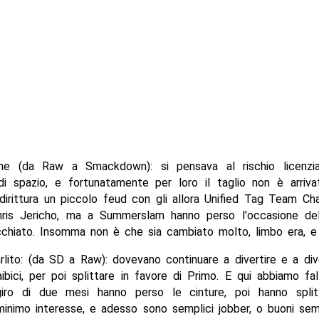
e (da Raw a Smackdown): si pensava al rischio licenzi
i spazio, e fortunatamente per loro il taglio non è arriva
addirittura un piccolo feud con gli allora Unified Tag Team C
is Jericho, ma a Summerslam hanno perso l'occasione dell
cchiato. Insomma non è che sia cambiato molto, limbo era, e 
lito: (da SD a Raw): dovevano continuare a divertire e a dive
raibici, per poi splittare in favore di Primo. E qui abbiamo fal
iro di due mesi hanno perso le cinture, poi hanno split
 minimo interesse, e adesso sono semplici jobber, o buoni se