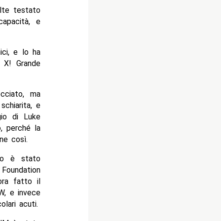
olte testato
apacità, e
ci, e lo ha
n X! Grande
cciato, ma
schiarita, e
gio di Luke
, perché la
ne così.
co è stato
Foundation
ra fatto il
W, e invece
lari acuti.