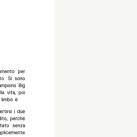
amento per
to. Si sono
hampions Big
a vita, poi
limbo è.
rtirsi i due
lito, perché
tato senza
mplicemente