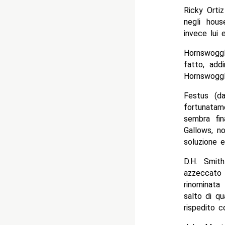
Ricky Ortiz
negli hou
invece lui 
Hornswoggl
fatto, add
Hornswoggl
Festus (d
fortunatame
sembra fin
Gallows, n
soluzione e
D.H. Smit
azzeccato
rinominata
salto di q
rispedito c