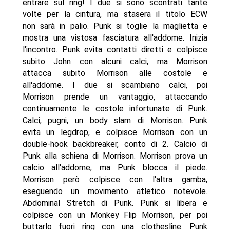
entrare sul ring! I due si sono scontrati tante
volte per la cintura, ma stasera il titolo ECW
non sarà in palio. Punk si toglie la maglietta e
mostra una vistosa fasciatura all'addome. Inizia
l'incontro. Punk evita contatti diretti e colpisce
subito John con alcuni calci, ma Morrison
attacca subito Morrison alle costole e
all'addome. I due si scambiano calci, poi
Morrison prende un vantaggio, attaccando
continuamente le costole infortunate di Punk.
Calci, pugni, un body slam di Morrison. Punk
evita un legdrop, e colpisce Morrison con un
double-hook backbreaker, conto di 2. Calcio di
Punk alla schiena di Morrison. Morrison prova un
calcio all'addome, ma Punk blocca il piede.
Morrison però colpisce con l'altra gamba,
eseguendo un movimento atletico notevole.
Abdominal Stretch di Punk. Punk si libera e
colpisce con un Monkey Flip Morrison, per poi
buttarlo fuori ring con una clothesline. Punk