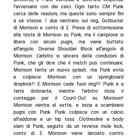
l'avversario con dei calci. Ogni tanto CM Punk
cerca delle reazioni, ma queste sono sempre fini
a sé stesse. I due rientrano sul ring, Gutbuster
di Morrison e conto di 2. Presa di sottomissione
alla testa di Morrison su Punk, ma il campione si
libera con alcuni pugni, ma viene buttato
all'angolo. Diverse Shoulder Block all'angolo di
Morrison. L'arbitro si sincera delle condizioni di
Punk, che gli dice che il match può continuare.
Morrison tenta un nuovo splash.. ma Punk evita
e colpisce Morrison con un springboard
dropkick!! E Morrison cade fuori ring!!! Punk è a
terra dolorante, mentre l'arbitro inizia il
conteggio per il Count-Out su Morrison!
Morrison rientra al sette, e inizia a scambiarsi
pugni con Punk. Punk colpisce con un calcio
all'addome e un hip toss. Clothesline e body
slam di Punk, seguito da un reverse mule kick,
conto di 2. Morrison viene lanciato contro