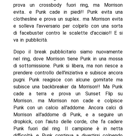
prova un crossbody fuori ring, ma Morrison
evita.. e Punk cade in piedi!! Punk evita una
clothesline e prova un suplex.. ma Morrison evita
e solleva l'avversario per colpirlo con una sorta
di facebuster contro le scalette d'acciaio!! E si
va in pubblicità.
Dopo il break pubblicitario siamo nuovamente
nel ring, dove Morrison tiene Punk in una mossa
di sottomissione. Punk si libera, ma non riesce a
prendere controllo dell'iniziativa e subisce ancora
pugni. Punk reagisce con alcune gomitate ma
subisce una backbreaker da Morrison!! Ma Punk
cade a terra e prova un Sunset Flip su
Morrison.. ma Morrison non cade e colpisce
Punk con un calcio all'addome. Ancora calci di
Morrison all'addome di Punk, e a seguire un
dropkick, con l'aiuto delle corde, che fa cadere
Punk fuori dal ring. Il campione è in netta
difficoltà, e Punk continua a divertirsi colpendo