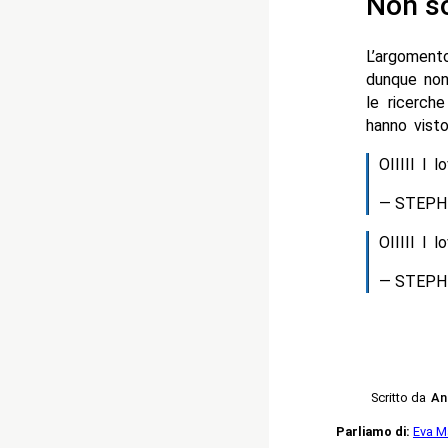
Non so
L’argoment
dunque non 
le ricerch
hanno visto
OIIIII I 
— STEPH 
OIIIII I 
— STEPH 
Scritto da
An
Parliamo di:
Eva M