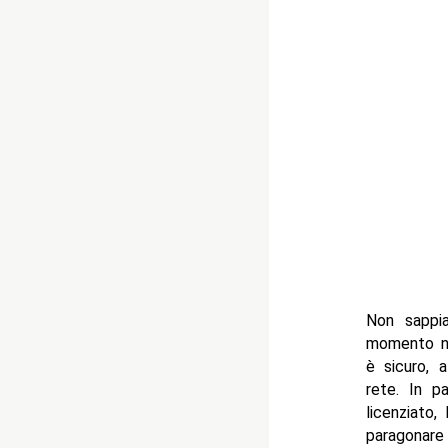
Non sappia
momento no
è sicuro, 
rete. In p
licenziato,
paragonare