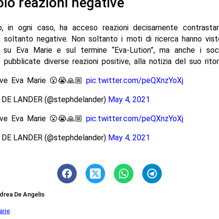
lo reazioni negative
o, in ogni caso, ha acceso reazioni decisamente contrastant
soltanto negative. Non soltanto i moti di ricerca hanno vis
e su Eva Marie e sul termine “Eva-Lution”, ma anche i soc
 pubblicate diverse reazioni positive, alla notizia del suo rit
love Eva Marie 😮😭🙏🏼
pic.twitter.com/peQXnzYoXj
DE LANDER (@stephdelander)
May 4, 2021
love Eva Marie 😮😭🙏🏼
pic.twitter.com/peQXnzYoXj
DE LANDER (@stephdelander)
May 4, 2021
drea De Angelis
arie