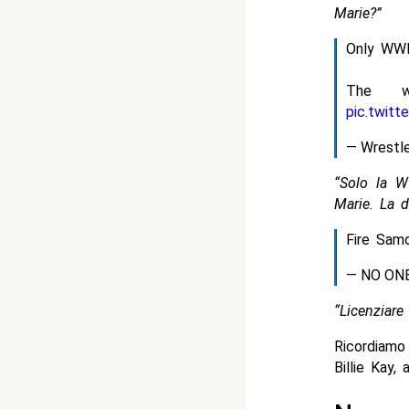
Marie?”
Only WWE
The wo
pic.twit
— Wrestl
“Solo la W
Marie. La d
Fire Sam
— NO ONE
“Licenziar
Ricordiamo
Billie Kay, 