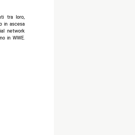
i tra loro,
to in ascesa
ial network
orno in WWE.