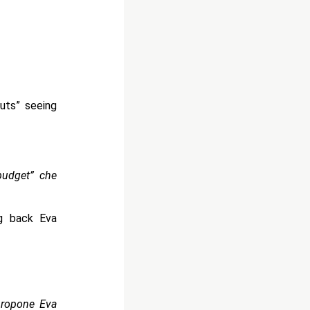
uts” seeing
budget” che
ng back Eva
propone Eva