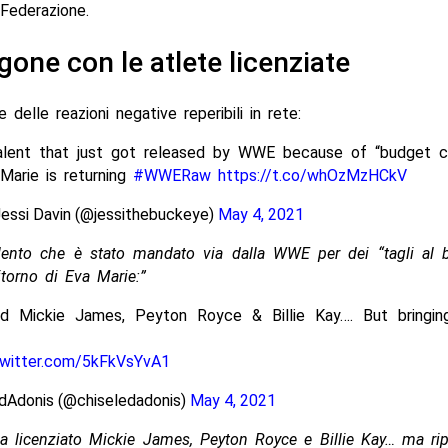
 Federazione.
agone con le atlete licenziate
 delle reazioni negative reperibili in rete:
talent that just got released by WWE because of “budget c
Marie is returning
#WWERaw
https://t.co/whOzMzHCkV
essi Davin (@jessithebuckeye)
May 4, 2021
talento che è stato mandato via dalla WWE per dei “tagli al 
itorno di Eva Marie:”
d Mickie James, Peyton Royce & Billie Kay…. But bringi
twitter.com/5kFkVsYvA1
dAdonis (@chiseledadonis)
May 4, 2021
 licenziato Mickie James, Peyton Royce e Billie Kay… ma ri