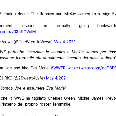
 could release The IIconics and Mickie James to re-sign E
men's division is actually going backward
ter.com/v035PQVidM
e Views (@TheWrestleViews)
May 4, 2021
WE potrebbe licenziate le IIconics e Mickie James per ria
ivisione femminile sta attualmente facendo dei passi indietro
oa Joe and hire Eva Marie
#WWERaw
pic.twitter.com/coT8
 | RKO (@2Sweet4Lyfe)
May 4, 2021
e Samoa Joe e assumere Eva Marie”
 che la WWE ha tagliato Chelsea Green, Mickie James, Pey
all’interno del proprio roster femminile.