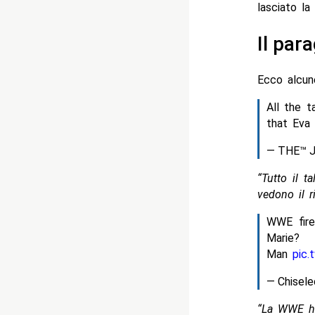
lasciato la
Il par
Ecco alcune
All the 
that Eva 
— THE™ J
“Tutto il 
vedono il r
WWE fire
Marie?
Man
pic.
— Chisele
“La WWE ha