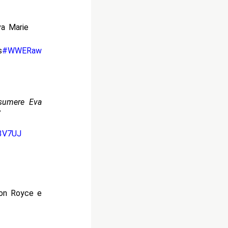
va Marie
s
#WWERaw
ssumere Eva
”
P3V7UJ
ton Royce e