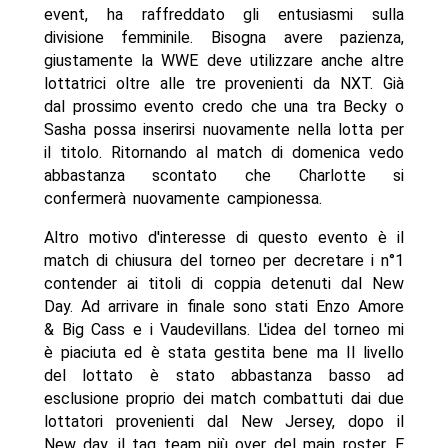
event, ha raffreddato gli entusiasmi sulla
divisione femminile. Bisogna avere pazienza,
giustamente la WWE deve utilizzare anche altre
lottatrici oltre alle tre provenienti da NXT. Già
dal prossimo evento credo che una tra Becky o
Sasha possa inserirsi nuovamente nella lotta per
il titolo. Ritornando al match di domenica vedo
abbastanza scontato che Charlotte si
confermerà nuovamente campionessa.
Altro motivo d'interesse di questo evento è il
match di chiusura del torneo per decretare i n°1
contender ai titoli di coppia detenuti dal New
Day. Ad arrivare in finale sono stati Enzo Amore
& Big Cass e i Vaudevillans. L'idea del torneo mi
è piaciuta ed è stata gestita bene ma Il livello
del lottato è stato abbastanza basso ad
esclusione proprio dei match combattuti dai due
lottatori provenienti dal New Jersey, dopo il
New day, il tag team più over del main roster. E