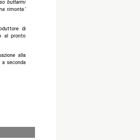
sso buttarmi
na rimonta.’
oduttore di
o al pronto
azione alla
i, a seconda