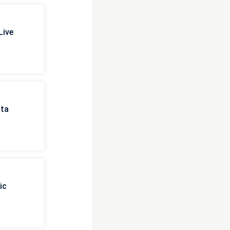
Live
sta
ic