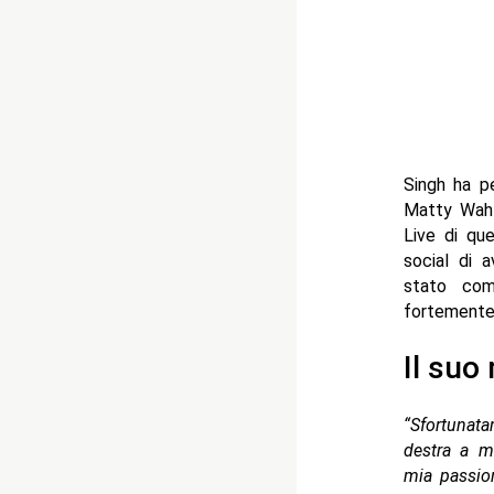
Singh ha p
Matty Wahl
Live di qu
social di a
stato com
fortemente 
Il suo
“Sfortunat
destra a m
mia passio