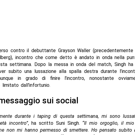
erso contro il debuttante Grayson Waller (precedentement
berg), incontro che come detto è andato in onda nella pun
esta settimana. Dopo la messa in onda del match, Singh ha r
ver subito una lussazione alla spalla destra durante l’incon
unque in grado di finire l’incontro, nonostante ovviam
limitato dall’infortunio.
 messaggio sui social
amente durante i taping di questa settimana, mi sono lussat
età incontro”
, ha scritto Suni Singh.
“Il mio orgoglio, il mi
ne non mi hanno permesso di smettere. Ho pensato subito a