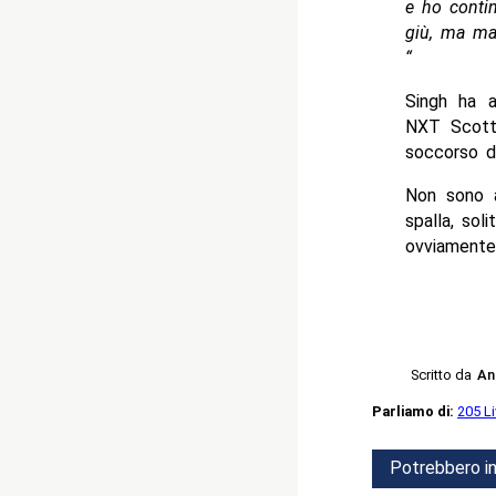
e ho contin
giù, ma mai
“
Singh ha a
NXT Scott 
soccorso do
Non sono a
spalla, sol
ovviamente 
Scritto da
An
Parliamo di:
205 L
Potrebbero in