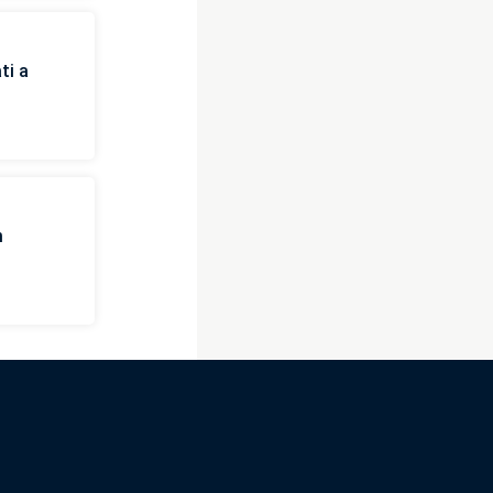
ti a
m