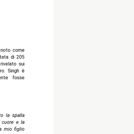
e noto come
tata di 205
ivelato sui
tro. Singh è
ente fosse
o la spalla
o cuore e la
 mio figlio