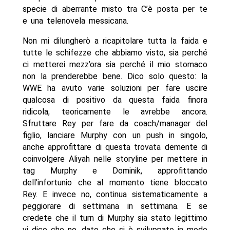
specie di aberrante misto tra C’è posta per te
e una telenovela messicana.
Non mi dilungherò a ricapitolare tutta la faida e
tutte le schifezze che abbiamo visto, sia perché
ci metterei mezz’ora sia perché il mio stomaco
non la prenderebbe bene. Dico solo questo: la
WWE ha avuto varie soluzioni per fare uscire
qualcosa di positivo da questa faida finora
ridicola, teoricamente le avrebbe ancora.
Sfruttare Rey per fare da coach/manager del
figlio, lanciare Murphy con un push in singolo,
anche approfittare di questa trovata demente di
coinvolgere Aliyah nelle storyline per mettere in
tag Murphy e Dominik, approfittando
dell’infortunio che al momento tiene bloccato
Rey. E invece no, continua sistematicamente a
peggiorare di settimana in settimana. E se
credete che il turn di Murphy sia stato legittimo
vi dico che no, dato che si è sviluppato in modo