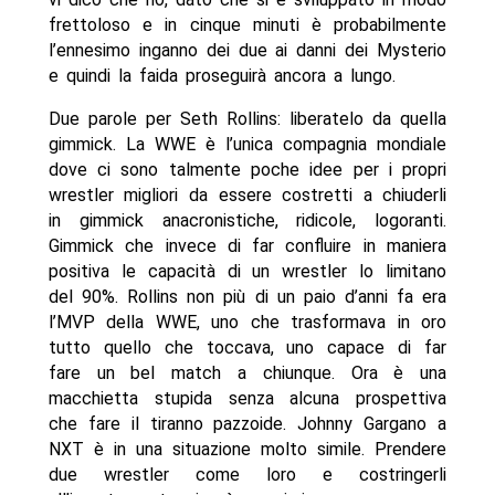
frettoloso e in cinque minuti è probabilmente
l’ennesimo inganno dei due ai danni dei Mysterio
e quindi la faida proseguirà ancora a lungo.
Due parole per Seth Rollins: liberatelo da quella
gimmick. La WWE è l’unica compagnia mondiale
dove ci sono talmente poche idee per i propri
wrestler migliori da essere costretti a chiuderli
in gimmick anacronistiche, ridicole, logoranti.
Gimmick che invece di far confluire in maniera
positiva le capacità di un wrestler lo limitano
del 90%. Rollins non più di un paio d’anni fa era
l’MVP della WWE, uno che trasformava in oro
tutto quello che toccava, uno capace di far
fare un bel match a chiunque. Ora è una
macchietta stupida senza alcuna prospettiva
che fare il tiranno pazzoide. Johnny Gargano a
NXT è in una situazione molto simile. Prendere
due wrestler come loro e costringerli