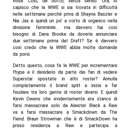
Rose. Così, de botto, senza senso. Ora, io
capisco che la WWE si sia trovata in difficoltà
nelle settimane perché priva di Shayna Baszler e
Nia Jax e quindi un po’ a corto di organico nella
divisione femminile… ma davvero hai così
bisogno di Dana Brooke da doverla annunciare
due settimane prima del Draft? Se è davvero
così credo che la WWE abbia molte domande
da porsi.
Detto questo, cosa fa la WWE per incrementare
l’hype e il desiderio da parte dei fan di vedere
Superstar spostate in altri roster? Annulla
completamente il brand split e inizia a far
feudare tra loro gente di roster diversi. E quindi
Kevin Owens che evidentemente era stanco di
farsi massacrare solo da Aleister Black a Raw
va a farsi massacrare a Smackdown da The
Fiend. Braun Strowman che è di SmackDown ha
preso residenza a Raw e partecipa a