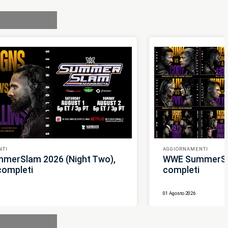
NTI
AGGIORNAMENTI
merSlam 2026 (Night Two),
WWE SummerSlam
 completi
completi
01 Agosto 2026