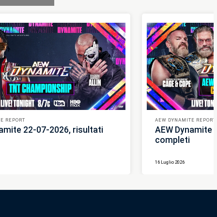
E REPORT
AEW DYNAMITE REPORT
mite 22-07-2026, risultati
AEW Dynamite 15
completi
16 Luglio 2026