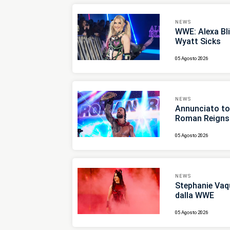
WWE: Alexa Bliss era sempr
NEWS
WWE: Alexa Bli
Wyatt Sicks
Wyatt Sicks
05 Agosto 2026
NEWS
Annunciato to
Roman Reigns
05 Agosto 2026
NEWS
Stephanie Vaqu
dalla WWE
05 Agosto 2026