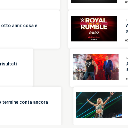
0
N
otto anni: cosa è
W
s
0
isultati
0
go termine conta ancora