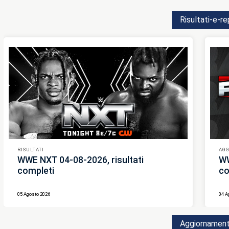
Risultati-e-re
RISULTATI
AG
WWE NXT 04-08-2026, risultati
WW
completi
co
05 Agosto 2026
04 A
Aggiornament