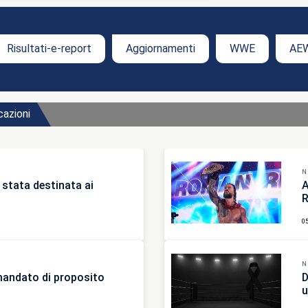
Risultati-e-report
Aggiornamenti
WWE
AE
cazioni
N
 stata destinata ai
A
R
0
N
imandato di proposito
D
u