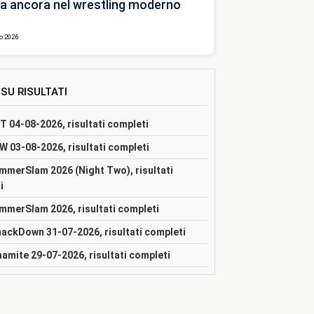
a ancora nel wrestling moderno
 WWE e AAA per affrontare
Stephanie 
o 2026
proposito 
 SU RISULTATI
 04-08-2026, risultati completi
 03-08-2026, risultati completi
merSlam 2026 (Night Two), risultati
i
merSlam 2026, risultati completi
ckDown 31-07-2026, risultati completi
amite 29-07-2026, risultati completi