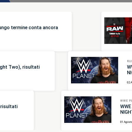
lungo termine conta ancora
RU
t Two), risultati
W
N
02 
WWE P
isultati
WWE 
NIGH
01 Agost