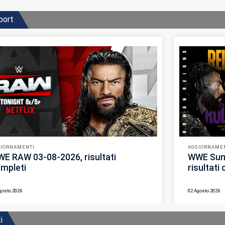
port
GIORNAMENTI
AGGIORNAME
E RAW 03-08-2026, risultati
WWE Sum
mpleti
risultati
gosto 2026
02 Agosto 2026
i