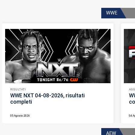
WWE
RISULTATI
AG
WWE NXT 04-08-2026, risultati
WW
completi
co
05 Agosto 2026
04 A
AEW