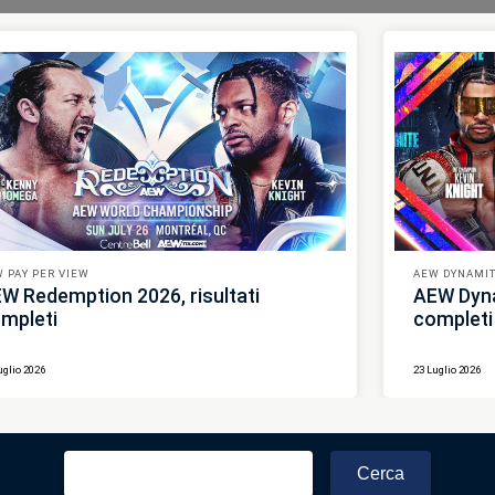
 PAY PER VIEW
AEW DYNAMIT
W Redemption 2026, risultati
AEW Dyna
mpleti
completi
uglio 2026
23 Luglio 2026
Ricerca
per: