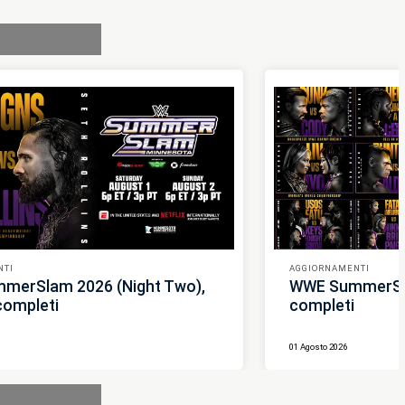
NTI
AGGIORNAMENTI
merSlam 2026 (Night Two),
WWE SummerSlam
 completi
completi
01 Agosto 2026