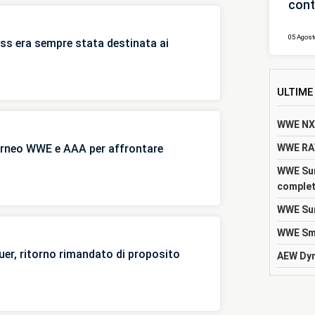
cont
e stata destinata ai
Annunciato torneo
05 Agost
ss era sempre stata destinata ai
Roman Reigns
ULTIME
WWE NXT
WWE RAW
rneo WWE e AAA per affrontare
WWE Sum
complet
WWE Sum
WWE Sma
er, ritorno rimandato di proposito
AEW Dyn