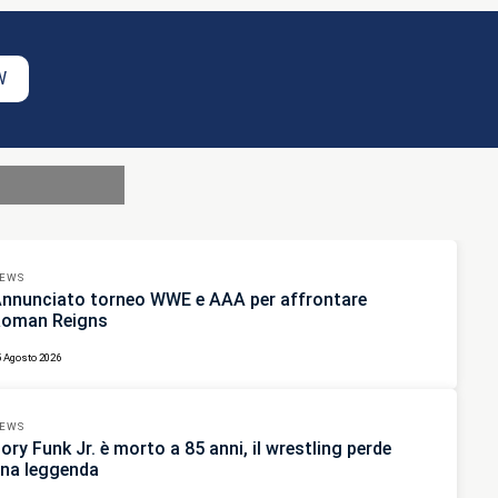
W
EWS
nnunciato torneo WWE e AAA per affrontare
oman Reigns
5 Agosto 2026
EWS
ory Funk Jr. è morto a 85 anni, il wrestling perde
na leggenda