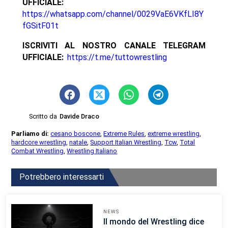
UFFICIALE:
https://whatsapp.com/channel/0029VaE6VKfLI8Y
fGSitF01t
ISCRIVITI AL NOSTRO CANALE TELEGRAM
UFFICIALE:
https://t.me/tuttowrestling
Scritto da
Davide Draco
Parliamo di:
cesano boscone
,
Extreme Rules
,
extreme wrestling
,
hardcore wrestling
,
natale
,
Support Italian Wrestling
,
Tcw
,
Total
Combat Wrestling
,
Wrestling Italiano
Potrebbero interessarti
NEWS
Il mondo del Wrestling dice