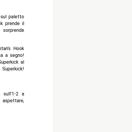
 sul paletto
k prende il
 sorprende
itan’s Hook
sa a segno!
Superkick al
. Superkick!
 sull’1-2 a
 aspettare,