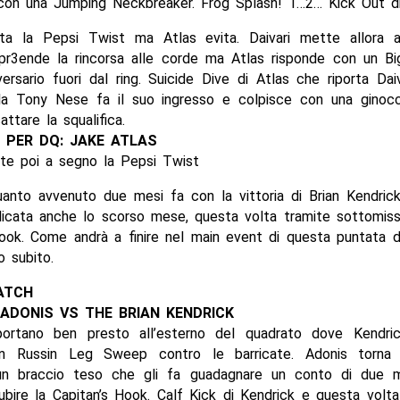
con una Jumping Neckbreaker. Frog Splash! 1…2… Kick Out di
nta la Pepsi Twist ma Atlas evita. Daivari mette allora
 pr3ende la rincorsa alle corde ma Atlas risponde con un B
ersario fuori dal ring. Suicide Dive di Atlas che riporta Daiv
la Tony Nese fa il suo ingresso e colpisce con una ginocc
ttare la squalifica.
E PER DQ: JAKE ATLAS
tte poi a segno la Pepsi Twist
anto avvenuto due mesi fa con la vittoria di Brian Kendrick
plicata anche lo scorso mese, questa volta tramite sottomis
Hook. Come andrà a finire nel main event di questa puntata d
 subito.
ATCH
ADONIS VS THE BRIAN KENDRICK
ortano ben presto all’esterno del quadrato dove Kendri
un Russin Leg Sweep contro le barricate. Adonis torna 
un braccio teso che gli fa guadagnare un conto di due m
subire la Capitan’s Hook. Calf Kick di Kendrick e questa volta