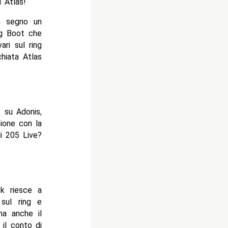
 Atlas!
 a segno un
ig Boot che
ari sul ring
hiata Atlas
 su Adonis,
sione con la
i 205 Live?
ck riesce a
sul ring e
a anche il
 il conto di