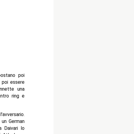
postano poi
r poi essere
onnette una
ntro ring e
’avversario.
e un German
 Daivari lo