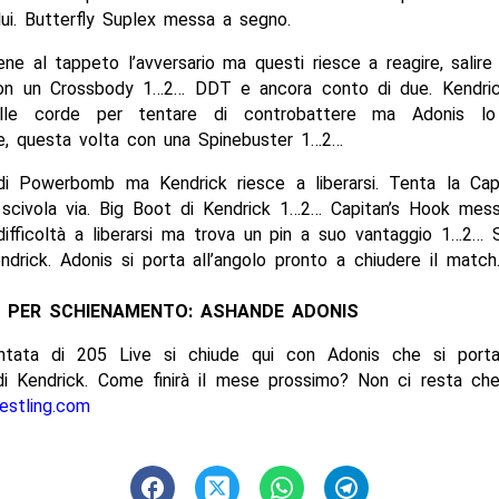
ui. Butterfly Suplex messa a segno.
ene al tappeto l’avversario ma questi riesce a reagire, salire
on un Crossbody 1…2… DDT e ancora conto di due. Kendric
alle corde per tentare di controbattere ma Adonis lo
, questa volta con una Spinebuster 1…2…
di Powerbomb ma Kendrick riesce a liberarsi. Tenta la Cap
scivola via. Big Boot di Kendrick 1…2… Capitan’s Hook mes
ifficoltà a liberarsi ma trova un pin a suo vantaggio 1…2… 
ndrick. Adonis si porta all’angolo pronto a chiudere il match
E PER SCHIENAMENTO: ASHANDE ADONIS
tata di 205 Live si chiude qui con Adonis che si porta
di Kendrick. Come finirà il mese prossimo? Non ci resta che
estling.com