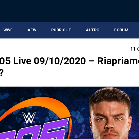
WWE
AEW
RUBRICHE
ALTRO
FORUM
E
11 
5 Live 09/10/2020 – Riapriamo
?