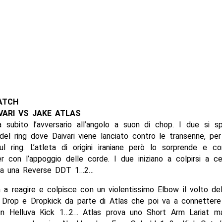
ATCH
VARI VS JAKE ATLAS
a subito l’avversario all’angolo a suon di chop. I due si s
 del ring dove Daivari viene lanciato contro le transenne, pe
sul ring. L’atleta di origini iraniane però lo sorprende e c
r con l’appoggio delle corde. I due iniziano a colpirsi a ce
ova una Reverse DDT 1…2…
 a reagire e colpisce con un violentissimo Elbow il volto dell
Drop e Dropkick da parte di Atlas che poi va a connetter
n Helluva Kick 1…2… Atlas prova uno Short Arm Lariat ma