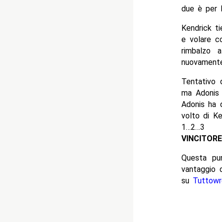
due è per l
Kendrick ti
e volare c
rimbalzo 
nuovamente
Tentativo 
ma Adonis 
Adonis ha d
volto di Ke
1…2…3
VINCITOR
Questa pun
vantaggio 
su
Tuttowr