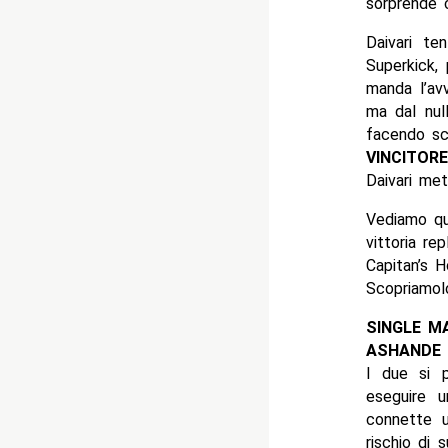
sorprende 
Daivari te
Superkick,
manda l’avv
ma dal nul
facendo sca
VINCITOR
Daivari me
Vediamo qu
vittoria re
Capitan’s 
Scopriamolo
SINGLE M
ASHANDE 
I due si p
eseguire 
connette 
rischio di 