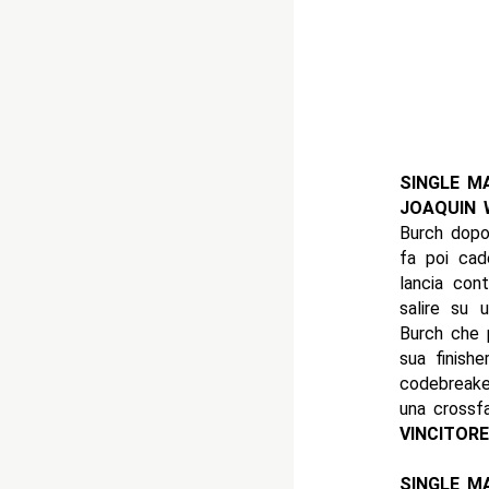
SINGLE M
JOAQUIN 
Burch dopo 
fa poi cad
lancia cont
salire su 
Burch che 
sua finish
codebreake
una crossf
VINCITOR
SINGLE M