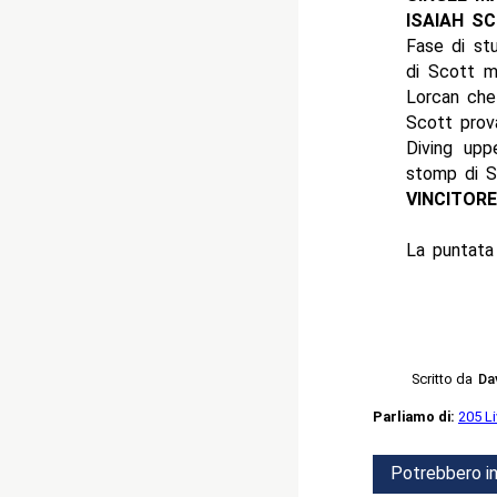
ISAIAH S
Fase di stu
di Scott m
Lorcan che 
Scott prov
Diving uppe
stomp di Sc
VINCITOR
La puntata 
Scritto da
Da
Parliamo di:
205 L
Potrebbero in