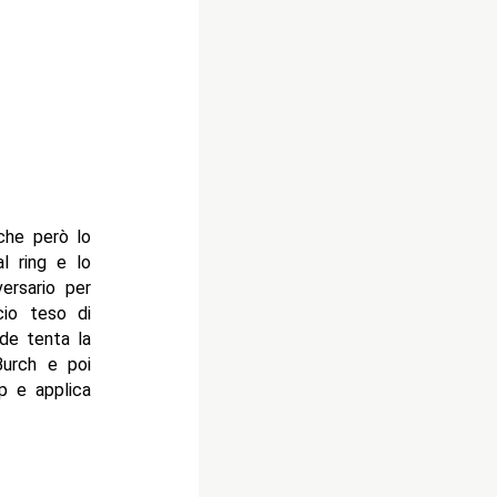
 che però lo
l ring e lo
versario per
cio teso di
de tenta la
Burch e poi
p e applica