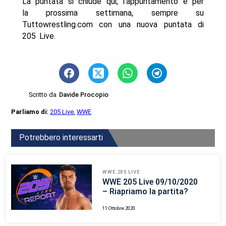
La puntata si chiude qui, l’appuntamento è per
la prossima settimana, sempre su
Tuttowrestling.com con una nuova puntata di
205 Live.
Scritto da
Davide Procopio
Parliamo di:
205 Live
,
WWE
Potrebbero interessarti
WWE 205 LIVE
WWE 205 Live 09/10/2020
– Riapriamo la partita?
11 Ottobre 2020