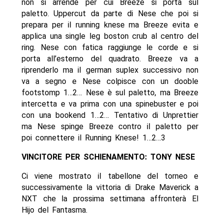
non si arrende per cui Breeze si porta sul
paletto. Uppercut da parte di Nese che poi si
prepara per il running knese ma Breeze evita e
applica una single leg boston crub al centro del
ring. Nese con fatica raggiunge le corde e si
porta all’esterno del quadrato. Breeze va a
riprenderlo ma il german suplex successivo non
va a segno e Nese colpisce con un dooble
footstomp 1…2… Nese è sul paletto, ma Breeze
intercetta e va prima con una spinebuster e poi
con una bookend 1…2… Tentativo di Unprettier
ma Nese spinge Breeze contro il paletto per
poi connettere il Running Knese! 1…2…3
VINCITORE PER SCHIENAMENTO: TONY NESE
Ci viene mostrato il tabellone del torneo e
successivamente la vittoria di Drake Maverick a
NXT che la prossima settimana affronterà El
Hijo del Fantasma.