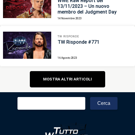
WWE Raw Report del
13/11/2023 – Un nuovo
membro del Judgment Day
14 Novembre 2023
TW RISPONDE
TW Risponde #771
16 Agosto 2023
Navigazione
MOSTRA ALTRI ARTICOLI
articoli
Ricerca
per: