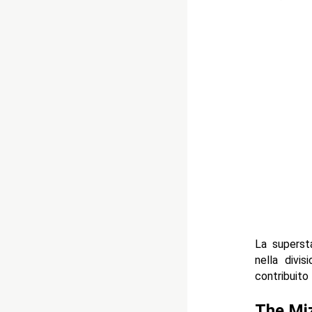
La superst
nella divi
contribuito
The Miz