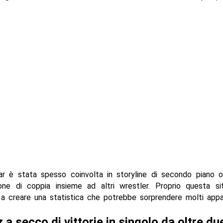
ar è stata spesso coinvolta in storyline di secondo piano 
sione di coppia insieme ad altri wrestler. Proprio questa si
 a creare una statistica che potrebbe sorprendere molti appas
 a secco di vittorie in singolo da oltre du