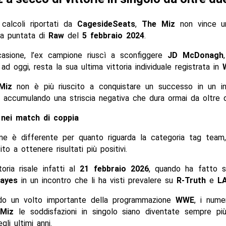
calcoli riportati da
CagesideSeats
,
The Miz
non vince u
la puntata di
Raw
del
5 febbraio 2024
.
ccasione, l’ex campione riuscì a sconfiggere
JD McDonagh
 ad oggi, resta la sua ultima vittoria individuale registrata in
Miz
non è più riuscito a conquistare un successo in un i
 accumulando una striscia negativa che dura ormai da oltre d
nei match di coppia
one è differente per quanto riguarda la categoria tag tea
to a ottenere risultati più positivi.
ttoria risale infatti al
21 febbraio 2026
, quando ha fatto 
ayes
in un incontro che li ha visti prevalere su
R-Truth
e
LA
do un volto importante della programmazione
WWE
, i nume
r
Miz
le soddisfazioni in singolo siano diventate sempre più d
li ultimi anni.