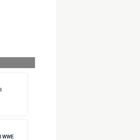
l
 il WWE