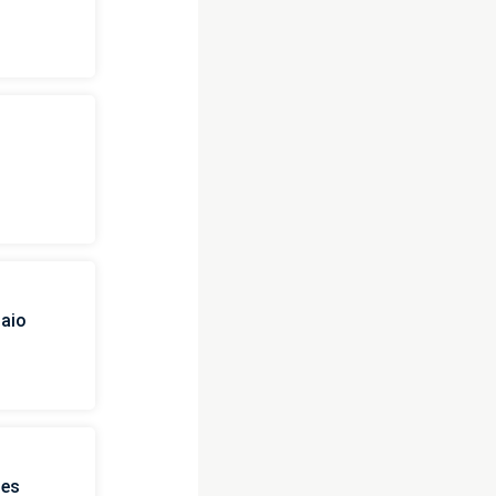
i
naio
ies