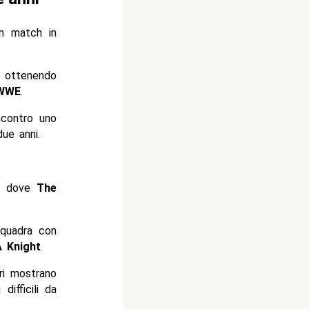
n match in
, ottenendo
WWE
.
ncontro uno
ue anni.
m, dove
The
squadra con
 Knight
.
ri mostrano
ifficili da