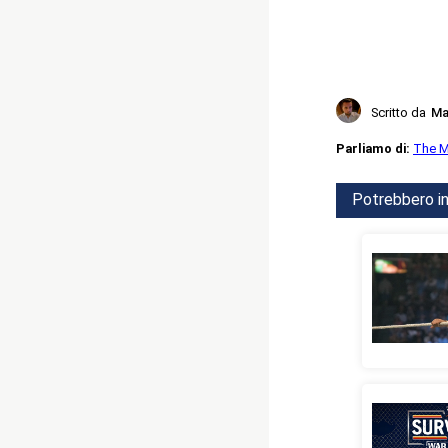
Scritto da
Ma
Parliamo di:
The M
Potrebbero in