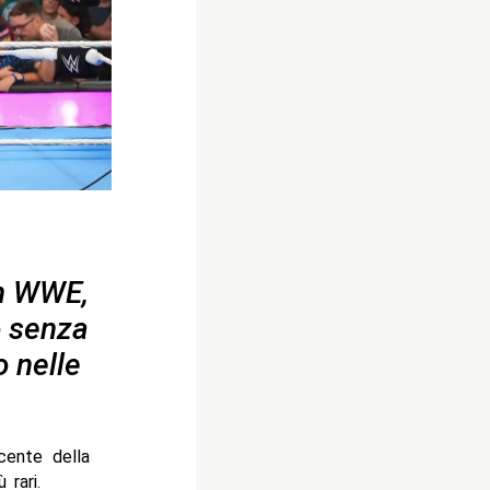
in WWE,
o senza
o nelle
cente della
 rari.