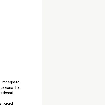
o impegnata
tuazione ha
sionati.
e anni