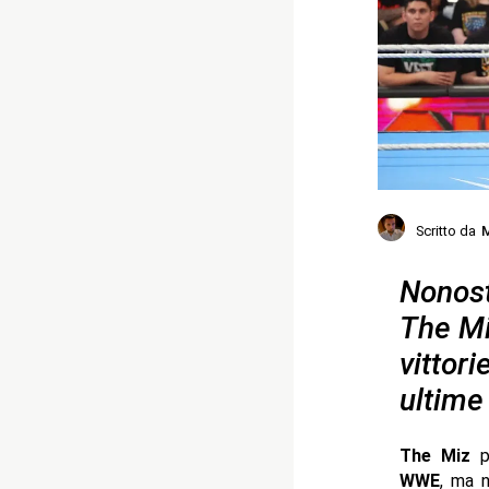
Scritto da
M
Nonost
The Mi
vittori
ultime
The Miz
pu
WWE
, ma n