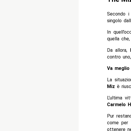
Secondo i 
singolo dal
In quell’o
quella che,
Da allora,
contro uno,
Va meglio 
La situazi
Miz
è riusci
L’ultima vi
Carmelo H
Pur restan
come pe
ottenere neg