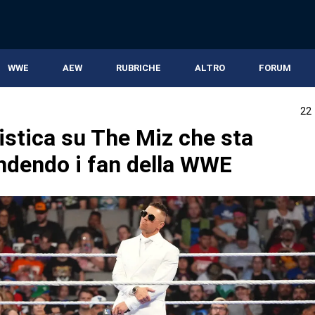
WWE
AEW
RUBRICHE
ALTRO
FORUM
22
istica su The Miz che sta
ndendo i fan della WWE