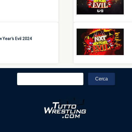
 Year’s Evil 2024
Ricerca
per: