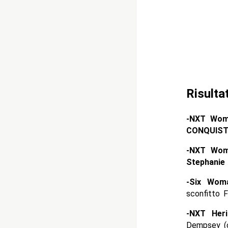
Risulta
-NXT Wome
CONQUIST
-NXT Wom
Stephanie
-Six Wom
sconfitto 
-NXT Her
Dempsey (c