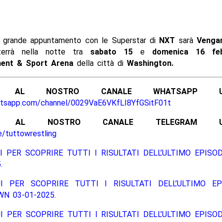
o grande appuntamento con le Superstar di
NXT
sarà
Vengan
errà nella notte tra
sabato 15
e
domenica 16 feb
ment & Sport Arena
della città di
Washington.
ITI AL NOSTRO CANALE WHATSAPP UFF
atsapp.com/channel/0029VaE6VKfLI8YfGSitF01t
ITI AL NOSTRO CANALE TELEGRAM UFFI
e/tuttowrestling
I PER SCOPRIRE TUTTI I RISULTATI DELL’ULTIMO EPISO
.
I PER SCOPRIRE TUTTI I RISULTATI DELL’ULTIMO EP
N 03-01-2025.
I PER SCOPRIRE TUTTI I RISULTATI DELL’ULTIMO EPISO