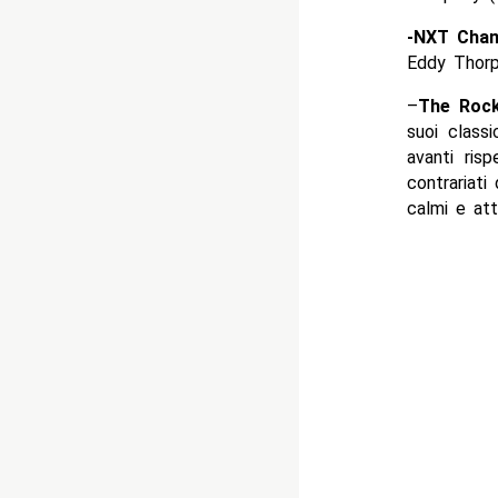
-NXT Cham
Eddy Thor
–
The Roc
suoi class
avanti ris
contrariati
calmi e att