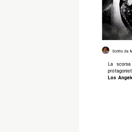
Scritto da
M
La scors
protagonis
Los Angel