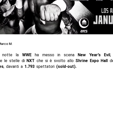
arco M.
a notte la
WWE
ha messo in scena
New Year’s Evil
,
te le stelle di
NXT
che si è svolto allo
Shrine Expo Hall
de
es
, davanti a
1.793
spettatori
(sold-out).