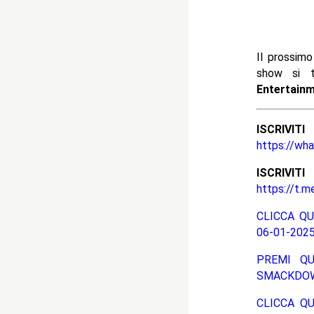
Il prossim
show si t
Entertain
ISCRIV
https://wh
ISCRIV
https://t.m
CLICCA QU
06-01-2025
PREMI QU
SMACKDOW
CLICCA QU