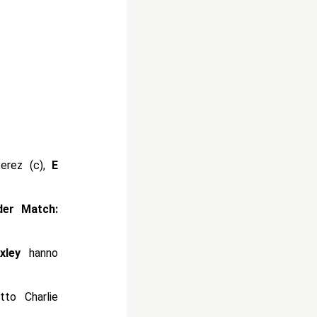
erez (c),
E
er Match:
axley
hanno
tto Charlie