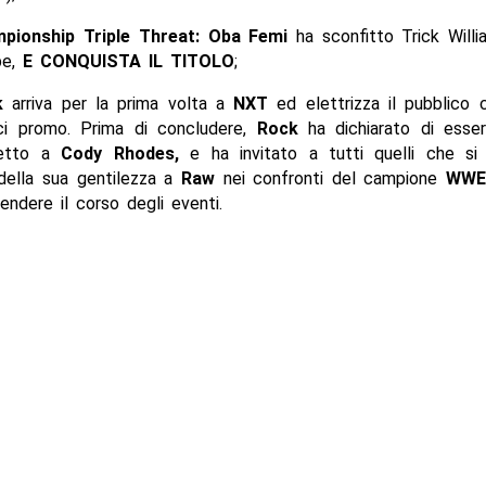
pionship Triple Threat: Oba Femi
ha sconfitto Trick Will
pe,
E CONQUISTA IL TITOLO
;
k
arriva per la prima volta a
NXT
ed elettrizza il pubblico 
ici promo. Prima di concludere,
Rock
ha dichiarato di ess
petto a
Cody Rhodes,
e ha invitato a tutti quelli che si
 della sua gentilezza a
Raw
nei confronti del campione
WWE
endere il corso degli eventi.