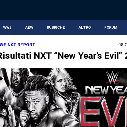
WWE
AEW
RUBRICHE
ALTRO
FORUM
WE NXT REPORT
08 
isultati NXT “New Year’s Evil”