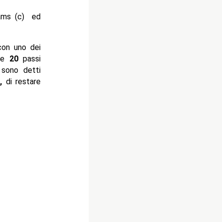
iams (c) ed
con uno dei
ere
20
passi
 sono detti
,
di restare