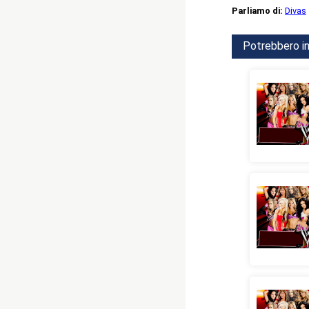
Parliamo di:
Divas
Potrebbero in