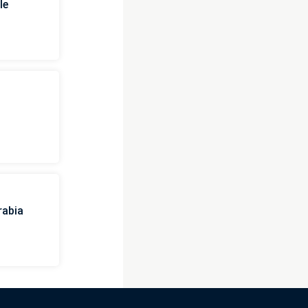
le
rabia