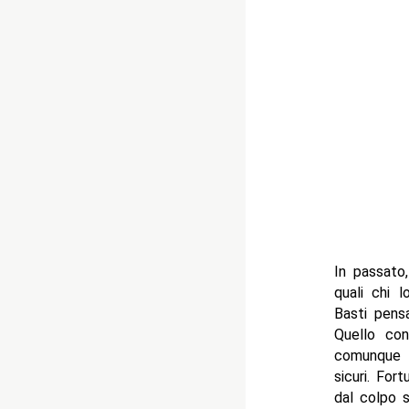
In passato,
quali chi 
Basti pens
Quello co
comunque 
sicuri. Fo
dal colpo s