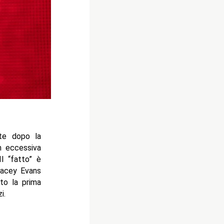
lte dopo la
n eccessiva
l “fatto” è
Lacey Evans
to la prima
i.