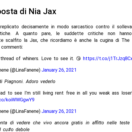
posta di Nia Jax
 replicato decisamente in modo sarcastico contro il sollevar
itiche. A quanto pare, le suddette critiche non han
e scalfito la Jax, che ricordiamo è anche la cugina di The
ui commenti:
thread of whiners. Love to see it. 😘
https://t.co/j1TrJzq8C
anene (@LinaFanene)
January 26, 2021
di Piagnoni. Adoro vederlo
ad to see I’m still living rent free in all you weak ass lose
t.co/koiWWGgwY9
anene (@LinaFanene)
January 26, 2021
ta di vedere che vivo ancora gratis in affitto nelle teste 
al cu#o debole