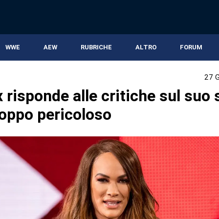
WWE
AEW
RUBRICHE
ALTRO
FORUM
27 
 risponde alle critiche sul suo s
roppo pericoloso