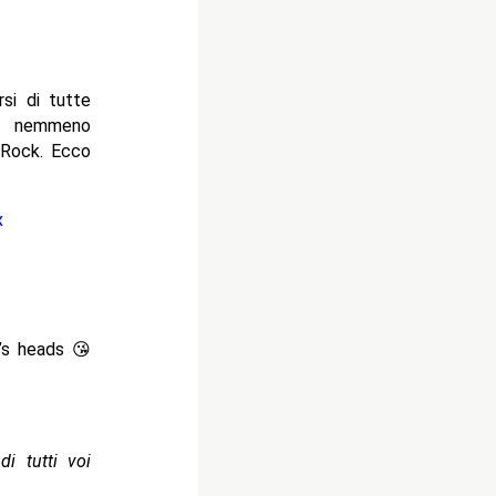
si di tutte
no nemmeno
 Rock. Ecco
x
r’s heads 😘
di tutti voi