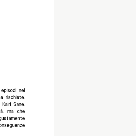
 episodi nei
 rischiate.
Kairi Sane.
tà, ma che
guatamente
conseguenze