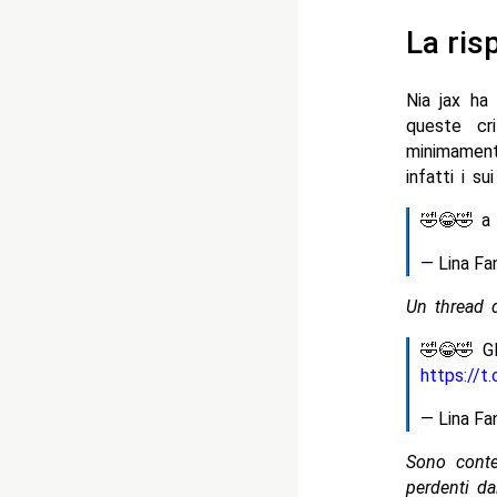
La ris
Nia jax ha
queste cr
minimament
infatti i s
🤣😂🤣 a 
— Lina F
Un thread 
🤣😂🤣 Gl
https://
— Lina F
Sono conten
perdenti d