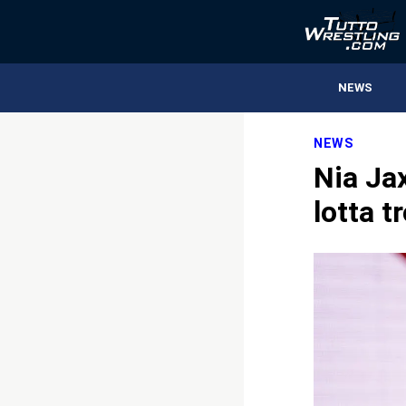
NEWS
NEWS
Nia Jax
lotta t