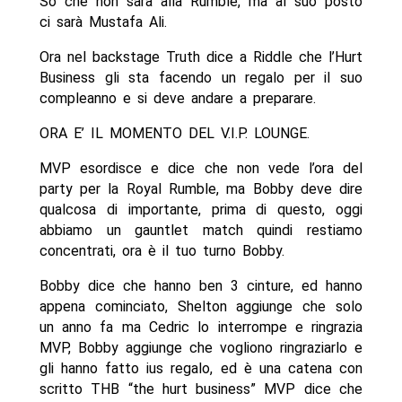
So che non sarà alla Rumble, ma al suo posto
ci sarà Mustafa Ali.
Ora nel backstage Truth dice a Riddle che l’Hurt
Business gli sta facendo un regalo per il suo
compleanno e si deve andare a preparare.
ORA E’ IL MOMENTO DEL V.I.P. LOUNGE.
MVP esordisce e dice che non vede l’ora del
party per la Royal Rumble, ma Bobby deve dire
qualcosa di importante, prima di questo, oggi
abbiamo un gauntlet match quindi restiamo
concentrati, ora è il tuo turno Bobby.
Bobby dice che hanno ben 3 cinture, ed hanno
appena cominciato, Shelton aggiunge che solo
un anno fa ma Cedric lo interrompe e ringrazia
MVP, Bobby aggiunge che vogliono ringraziarlo e
gli hanno fatto ius regalo, ed è una catena con
scritto THB “the hurt business” MVP dice che