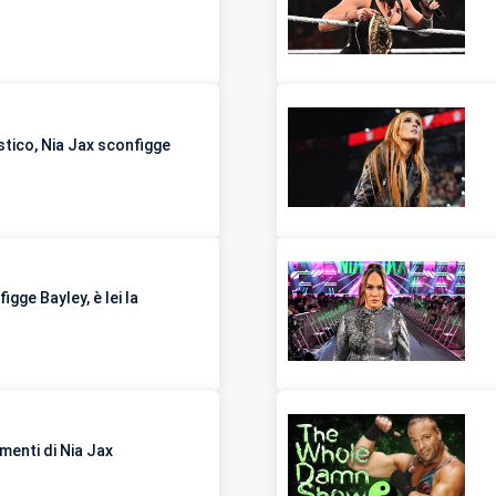
ico, Nia Jax sconfigge
ge Bayley, è lei la
amenti di Nia Jax