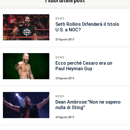
I suoi ultimi post
NEWS
Seth Rollins Difenderà il titolo
U.S. a NOC?
25 Agosto 2015
NEWS
Ecco perché Cesaro era un
Paul Heyman Guy
23 Agosto 2015
NEWS
Dean Ambrose:”Non ne sapevo
nulla di Sting”
23 Agosto 2015