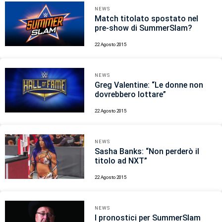
NEWS
Match titolato spostato nel
pre-show di SummerSlam?
22 Agosto 2015
NEWS
Greg Valentine: “Le donne non
dovrebbero lottare”
22 Agosto 2015
NEWS
Sasha Banks: “Non perderò il
titolo ad NXT”
22 Agosto 2015
NEWS
I pronostici per SummerSlam