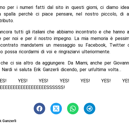
amo per i numeri fatti dal sito in questi giorni, ci diamo id
a spalla perchè ci piace pensare, nel nostro piccolo, di a
ributo.
ncora tutti gli italiani che abbiamo incontrato e che hanno
le per noi e per il nostro impegno. La mia memoria è pessim
ncontrato mandatemi un messaggio su Facebook, Twitter 
 possa ricordarmi di voi e ringraziarvi ulteriormente.
che ci sia altro da aggiungere. Da Miami, anche per Giovann
Nardi vi saluta Erik Ganzerli dicendo, per un'ultima volta…
YES! YES! YES! YES! YES! YES! YES
EEEEEEEEEEEEEEEEEESSSSSS!
k Ganzerli