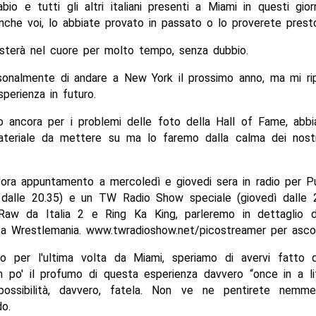
abio e tutti gli altri italiani presenti a Miami in questi gior
che voi, lo abbiate provato in passato o lo proverete prest
esterà nel cuore per molto tempo, senza dubbio.
sonalmente di andare a New York il prossimo anno, ma mi ri
sperienza in futuro.
o ancora per i problemi delle foto della Hall of Fame, abb
ateriale da mettere su ma lo faremo dalla calma dei nostr
d'ora appuntamento a mercoledì e giovedi sera in radio per P
 dalle 20.35) e un TW Radio Show speciale (giovedì dalle 2
Raw da Italia 2 e Ring Ka King, parleremo in dettaglio d
 a Wrestlemania. www.twradioshow.net/picostreamer per ascol
mo per l'ultima volta da Miami, speriamo di avervi fatto
n po' il profumo di questa esperienza davvero “once in a li
possibilità, davvero, fatela. Non ve ne pentirete nemm
o.