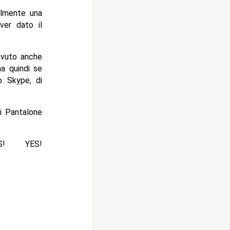
ealmente una
ver dato il
 avuto anche
a quindi se
o Skype, di
i Pantalone
! YES!