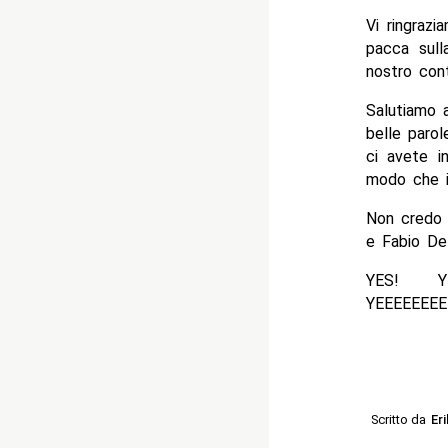
Vi ringrazi
pacca sull
nostro cont
Salutiamo a
belle paro
ci avete i
modo che io
Non credo 
e Fabio De 
YES! 
YEEEEEEEE
Scritto da
Eri