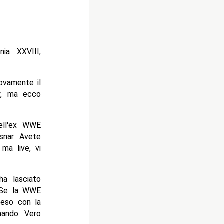
ia XXVIII,
uovamente il
aw, ma ecco
dell'ex WWE
nar. Avete
 ma live, vi
a lasciato
. Se la WWE
reso con la
mando. Vero