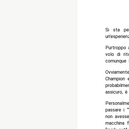
Si sta pe
un'esperien
Purtroppo a
volo di ri
comunque l
Ovviamente
Champion 
probabilmen
assicuro, è
Personalm
passare i 
non avesse
macchina f