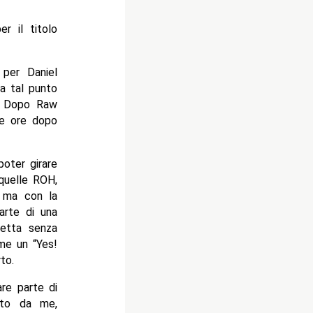
 il titolo
 per Daniel
 a tal punto
. Dopo Raw
ue ore dopo
oter girare
quelle ROH,
, ma con la
arte di una
cetta senza
me un “Yes!
to.
re parte di
ato da me,