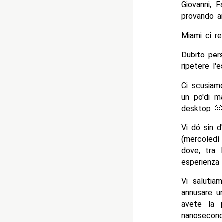
Giovanni, F
provando an
Miami ci r
Dubito per
ripetere l'e
Ci scusiam
un po'di m
desktop 🙂
Vi dó sin 
(mercoledì
dove, tra 
esperienza
Vi salutia
annusare u
avete la 
nanosecond