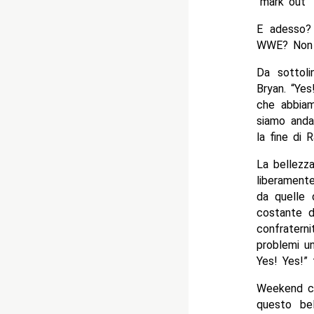
“mark out”
E adesso?
WWE? Non m
Da sottoli
Bryan. “Yes
che abbia
siamo anda
la fine di 
La bellezz
liberament
da quelle 
costante d
confratern
problemi u
Yes! Yes!” 
Weekend co
questo be