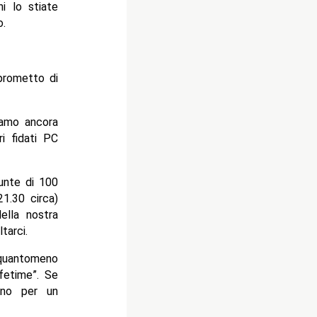
ni lo stiate
o.
prometto di
iamo ancora
i fidati PC
unte di 100
1.30 circa)
ella nostra
tarci.
 quantomeno
fetime”. Se
eno per un