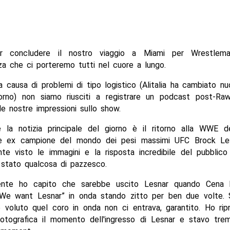
r concludere il nostro viaggio a Miami per Wrestleman
za che ci porteremo tutti nel cuore a lungo.
 causa di problemi di tipo logistico (Alitalia ha cambiato n
torno) non siamo riusciti a registrare un podcast post-R
e nostre impressioni sullo show.
 la notizia principale del giorno è il ritorno alla WWE 
e ex campione del mondo dei pesi massimi UFC Brock Les
te visto le immagini e la risposta incredibile del pubblico
 stato qualcosa di pazzesco.
ente ho capito che sarebbe uscito Lesnar quando Cena h
“We want Lesnar” in onda stando zitto per ben due volte
 voluto quel coro in onda non ci entrava, garantito. Ho rip
otografica il momento dell'ingresso di Lesnar e stavo tre