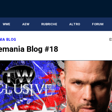
WWE
AEW
RUBRICHE
ALTRO
FORUM
IA BLOG
0
emania Blog #18