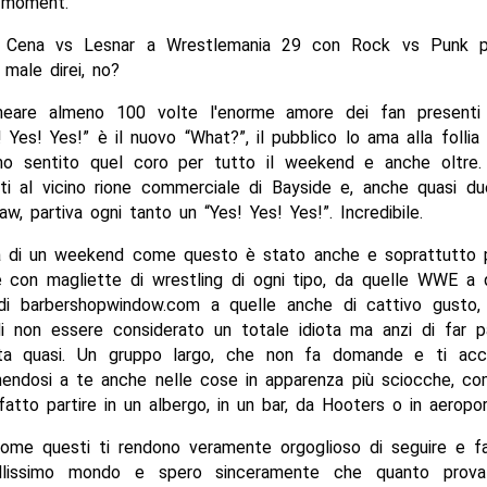
 moment.
 Cena vs Lesnar a Wrestlemania 29 con Rock vs Punk per
ale direi, no?
neare almeno 100 volte l'enorme amore dei fan presenti
! Yes! Yes!” è il nuovo “What?”, il pubblico lo ama alla follia
mo sentito quel coro per tutto il weekend e anche oltre
ti al vicino rione commerciale di Bayside e, anche quasi d
Raw, partiva ogni tanto un “Yes! Yes! Yes!”. Incredibile.
a di un weekend come questo è stato anche e soprattutto p
e con magliette di wrestling di ogni tipo, da quelle WWE a 
di barbershopwindow.com a quelle anche di cattivo gusto
i non essere considerato un totale idiota ma anzi di far p
ita quasi. Un gruppo largo, che non fa domande e ti ac
nendosi a te anche nelle cose in apparenza più sciocche, co
fatto partire in un albergo, in un bar, da Hooters o in aeropor
me questi ti rendono veramente orgoglioso di seguire e fa
llissimo mondo e spero sinceramente che quanto prov