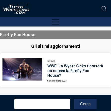
Firefly Fun House
Gli ultimi aggiornamenti
NEWS
WWE: La Wyatt Sicks riporterà
on screen la Firefly Fun
House?
02 Settembre 2024
Ricerca
per: