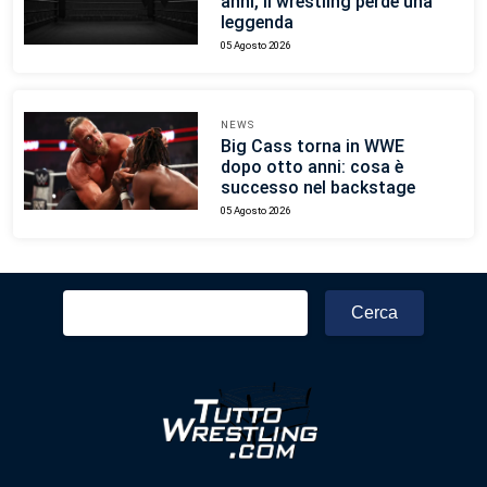
anni, il wrestling perde una
leggenda
05 Agosto 2026
NEWS
Big Cass torna in WWE
dopo otto anni: cosa è
successo nel backstage
05 Agosto 2026
Ricerca
per: