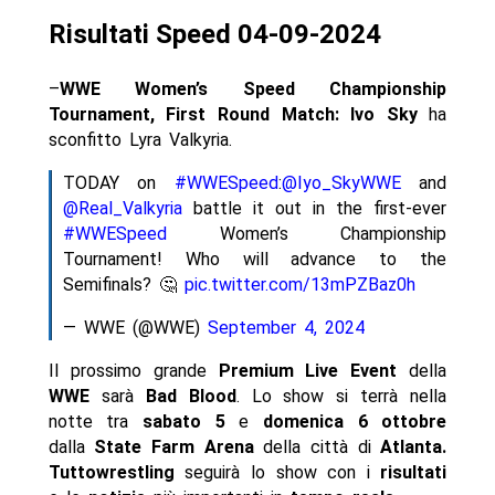
Risultati Speed 04-09-2024
–
WWE Women’s Speed Championship
Tournament, First Round Match: Ivo Sky
ha
sconfitto Lyra Valkyria.
TODAY on
#WWESpeed
:
@Iyo_SkyWWE
and
@Real_Valkyria
battle it out in the first-ever
#WWESpeed
Women’s Championship
Tournament! Who will advance to the
Semifinals? 🤔
pic.twitter.com/13mPZBaz0h
— WWE (@WWE)
September 4, 2024
Il prossimo grande
Premium Live Event
della
WWE
sarà
Bad Blood
. Lo show si terrà nella
notte tra
sabato 5
e
domenica 6
ottobre
dalla
State Farm Arena
della città di
Atlanta.
Tuttowrestling
seguirà lo show con i
risultati