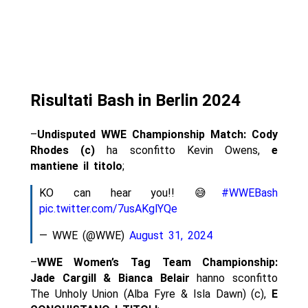
Risultati Bash in Berlin 2024
–
Undisputed WWE Championship Match: Cody
Rhodes (c)
ha sconfitto Kevin Owens,
e
mantiene il titolo
;
KO can hear you!! 😅
#WWEBash
pic.twitter.com/7usAKglYQe
— WWE (@WWE)
August 31, 2024
–
WWE Women’s Tag Team Championship:
Jade Cargill & Bianca Belair
hanno sconfitto
The Unholy Union (Alba Fyre & Isla Dawn) (c),
E