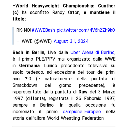
–
World Heavyweight Championship: Gunther
(c)
ha sconfitto Randy Orton,
e mantiene il
titolo;
RK-NO!
#WWEBash
pic.twitter.com/4V6h2Zh9k0
— WWE (@WWE)
August 31, 2024
Bash in Berlin
, Live dalla
Uber Arena di Berlino
,
è il primo PLE/PPV mai organizzato dalla WWE
in
Germania
. L’unico precedente televisivo su
suolo tedesco, ad eccezione dei tour dei primi
anni ’90 (e naturalmente della puntata di
Smackdown del giorno precedente), è
rappresentato dalla puntata di
Raw
del 3 Marzo
1997 (differita), registrata il 26 Febbraio 1997,
sempre a Berlino. In quella occasione fu
incoronato il primo
campione Europeo
nella
storia dell’allora World Wrestling Federation.