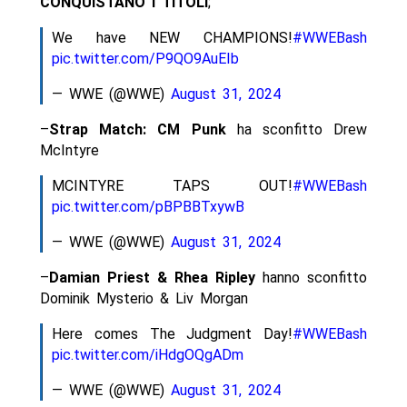
CONQUISTANO I TITOLI
;
We have NEW CHAMPIONS!
#WWEBash
pic.twitter.com/P9QO9AuEIb
— WWE (@WWE)
August 31, 2024
–
Strap Match: CM Punk
ha sconfitto Drew
McIntyre
MCINTYRE TAPS OUT!
#WWEBash
pic.twitter.com/pBPBBTxywB
— WWE (@WWE)
August 31, 2024
–
Damian Priest & Rhea Ripley
hanno sconfitto
Dominik Mysterio & Liv Morgan
Here comes The Judgment Day!
#WWEBash
pic.twitter.com/iHdgOQgADm
— WWE (@WWE)
August 31, 2024