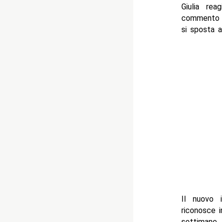
Giulia rea
commento p
si sposta a
Il nuovo i
riconosce 
settimane.