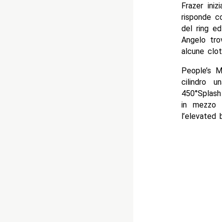
Frazer ini
risponde co
del ring e
Angelo tro
alcune clo
People’s M
cilindro u
450°Splash
in mezzo 
l’elevate