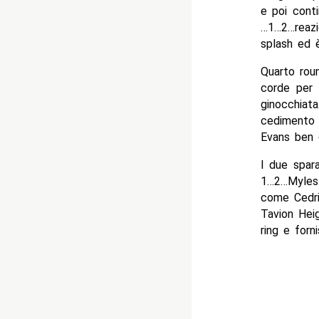
e poi conti
…1…2…reazi
splash ed
Quarto roun
corde per 
ginocchiat
cedimento m
Evans ben o
I due spara
1…2…Myles 
come Cedri
Tavion Heig
ring e forn