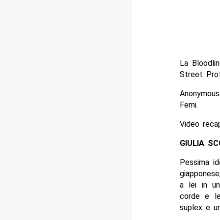
La Bloodlin
Street Prof
Anonymous
Femi.
Video recap
GIULIA S
Pessima ide
giapponese,
a lei in u
corde e le
suplex e un