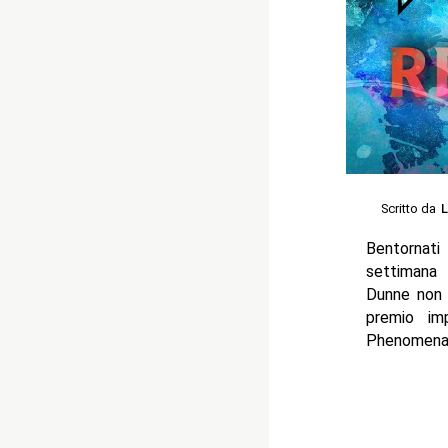
Scritto da
L
Bentornati
settimana 
Dunne non s
premio im
Phenomenal