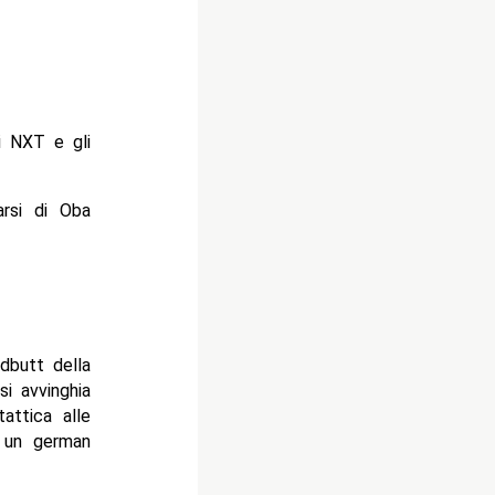
di NXT e gli
rsi di Oba
adbutt della
si avvinghia
attica alle
e un german