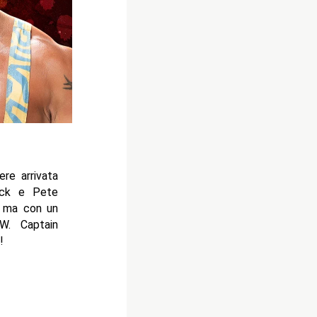
re arrivata
rick e Pete
ra ma con un
W. Captain
!