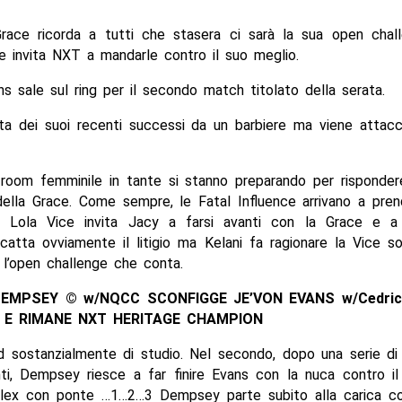
race ricorda a tutti che stasera ci sarà la sua open chall
e invita NXT a mandarle contro il suo meglio.
s sale sul ring per il secondo match titolato della serata.
nta dei suoi recenti successi da un barbiere ma viene attac
 room femminile in tante si stanno preparando per risponder
ella Grace. Come sempre, le Fatal Influence arrivano a pren
. Lola Vice invita Jacy a farsi avanti con la Grace e a
catta ovviamente il litigio ma Kelani fa ragionare la Vice s
 l’open challenge che conta.
DEMPSEY © w/NQCC SCONFIGGE JE’VON EVANS w/Cedric 
1 E RIMANE NXT HERITAGE CHAMPION
 sostanzialmente di studio. Nel secondo, dopo una serie di 
ti, Dempsey riesce a far finire Evans con la nuca contro il 
lex con ponte …1…2…3 Dempsey parte subito alla carica c