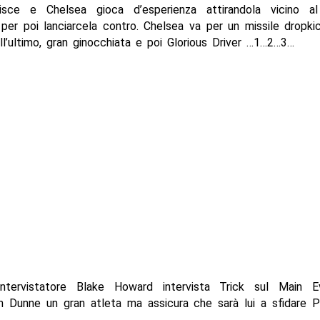
gisce e Chelsea gioca d’esperienza attirandola vicino a
er poi lanciarcela contro. Chelsea va per un missile dropkic
ll’ultimo, gran ginocchiata e poi Glorious Driver …1…2…3…
ntervistatore Blake Howard intervista Trick sul Main E
in Dunne un gran atleta ma assicura che sarà lui a sfidare P