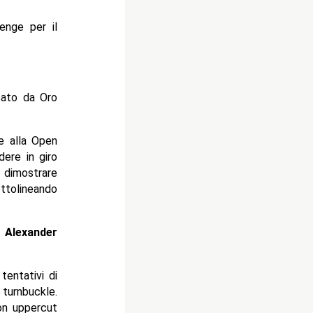
enge per il
cato da Oro
e alla Open
dere in giro
 dimostrare
ottolineando
Alexander
tentativi di
turnbuckle.
on uppercut