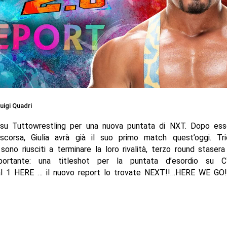
uigi Quadri
 su Tuttowrestling per una nuova puntata di NXT. Dopo esse
scorsa, Giulia avrà già il suo primo match quest’oggi. T
ono riusciti a terminare la loro rivalità, terzo round stase
portante: una titleshot per la puntata d’esordio su C
 1 HERE … il nuovo report lo trovate NEXT!!…HERE WE GO!