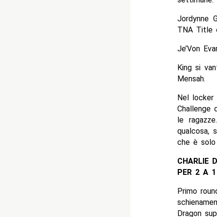
Jordynne G
TNA Title 
Je’Von Evan
King si va
Mensah.
Nel locker
Challenge d
le ragazze
qualcosa, s
che è solo
CHARLIE 
PER 2 A 
Primo round
schienamen
Dragon sup