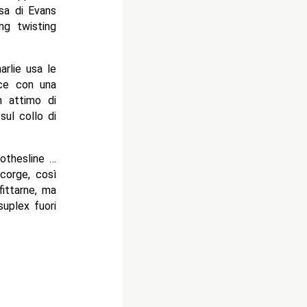
esa di Evans
ng twisting
arlie usa le
sce con una
n attimo di
sul collo di
lothesline …
corge, così
ittarne, ma
suplex fuori