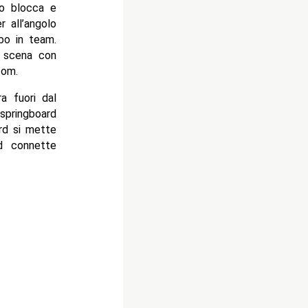
lo blocca e
r all’angolo
bo in team.
a scena con
tom.
a fuori dal
springboard
rd si mette
d connette