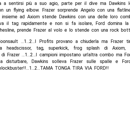
zia a sentirsi più a suo agio, parte per il dive ma Dawkins 
n un flying elbow. Frazer sorprende Angelo con una flatline
d insieme ad Axiom stende Dawkins con una delle loro com
va il tag rapidamente e non si fa isolare, Ford domina l
thesline, prende Frazer al volo e lo stende con una rock bot
oonsault …1…2…I Profits provano a chiuderla ma Frazer tir
na headscissor, tag, superkick, frog splash di Axiom, 
 di Frazer …1…2…I campioni impostano un’altra combo ma Fo
a disturbare, Dawkins solleva Frazer sulle spalle e For
d blockbuster!!…1…2…TAMA TONGA TIRA VIA FORD!!