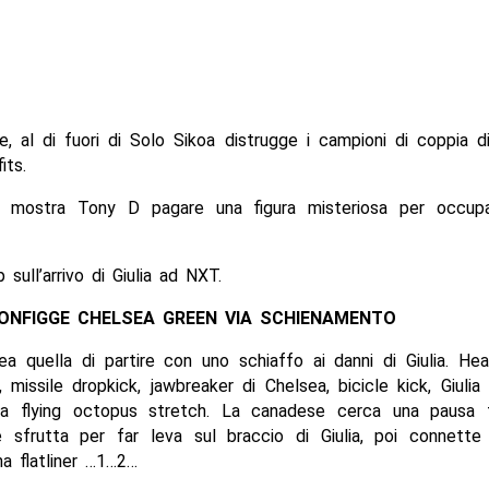
e, al di fuori di Solo Sikoa distrugge i campioni di coppia 
its.
 mostra Tony D pagare una figura misteriosa per occupa
 sull’arrivo di Giulia ad NXT.
CONFIGGE CHELSEA GREEN VIA SCHIENAMENTO
a quella di partire con uno schiaffo ai danni di Giulia. He
 missile dropkick, jawbreaker di Chelsea, bicicle kick, Giulia 
na flying octopus stretch. La canadese cerca una pausa t
 sfrutta per far leva sul braccio di Giulia, poi connett
a flatliner …1…2…