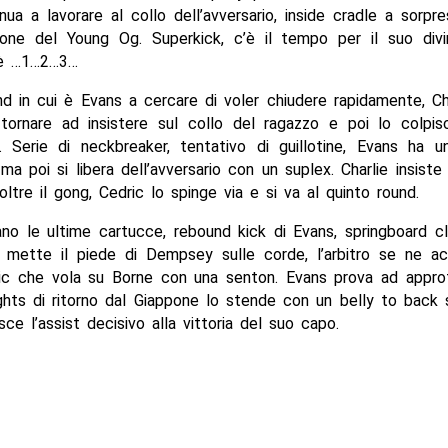
nua a lavorare al collo dell’avversario, inside cradle a sorpr
one del Young Og. Superkick, c’è il tempo per il suo divi
 è …1…2…3…
d in cui è Evans a cercare di voler chiudere rapidamente, Ch
tornare ad insistere sul collo del ragazzo e poi lo colpi
a. Serie di neckbreaker, tentativo di guillotine, Evans ha u
a poi si libera dell’avversario con un suplex. Charlie insiste 
ltre il gong, Cedric lo spinge via e si va al quinto round.
no le ultime cartucce, rebound kick di Evans, springboard c
mette il piede di Dempsey sulle corde, l’arbitro se ne ac
c che vola su Borne con una senton. Evans prova ad approf
hts di ritorno dal Giappone lo stende con un belly to back 
isce l’assist decisivo alla vittoria del suo capo.