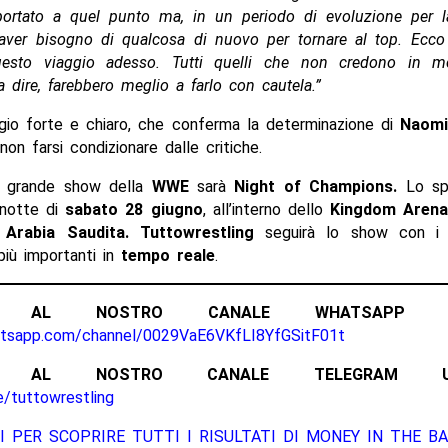
ortato a quel punto ma, in un periodo di evoluzione per la
 aver bisogno di qualcosa di nuovo per tornare al top. Ecco
uesto viaggio adesso. Tutti quelli che non credono in 
 dire, farebbero meglio a farlo con cautela.”
io forte e chiaro, che conferma la determinazione di
Naom
non farsi condizionare dalle critiche.
o grande show della
WWE
sarà
Night of Champions.
Lo spe
 notte di
sabato 28 giugno
, all’interno dello
Kingdom Aren
Arabia Saudita.
Tuttowrestling
seguirà lo show con 
iù importanti in
tempo reale
.
ITI AL NOSTRO CANALE WHATSAPP UFF
atsapp.com/channel/0029VaE6VKfLI8YfGSitF01t
ITI AL NOSTRO CANALE TELEGRAM UFFI
e/tuttowrestling
I PER SCOPRIRE TUTTI I RISULTATI DI MONEY IN THE BA