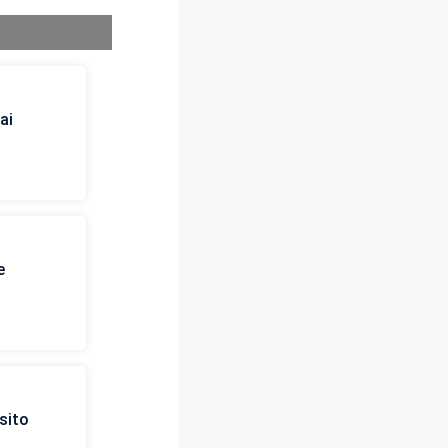
ai
e
sito