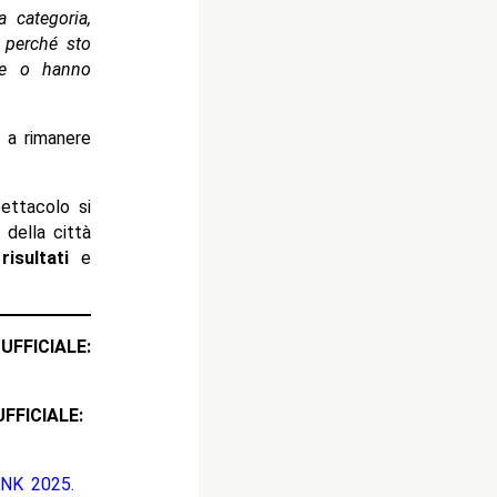
 categoria,
 perché sto
me o hanno
i
a rimanere
ttacolo si
a
della città
i
risultati
e
ICIALE:
CIALE:
NK 2025.