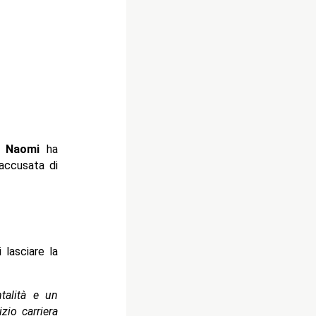
w,
Naomi
ha
accusata di
 lasciare la
talità e un
zio carriera