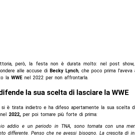
ttoria, però, la festa non è durata molto: nel post sho
pondere alle accuse di
Becky Lynch
, che poco prima l’aveva 
to la
WWE
nel 2022 per non affrontarla.
ifende la sua scelta di lasciare la WWE
si è tirata indietro e ha difeso apertamente la sua scelta di
 nel
2022,
per poi tornare più forte di prima:
io addio e un periodo in TNA, sono tornata con una men
to differente. Penso che ne avessi bisogno. La crescita di ini