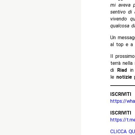
mi aveva p
sentivo di
vivendo q
qualcosa da
Un messagg
al top e a 
Il prossim
terrà nella
di
Riad
in
le
notizie
p
ISCRIV
https://wh
ISCRIV
https://t.m
CLICCA QU