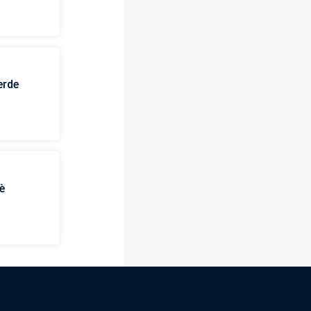
erde
è