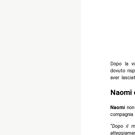
Dopo la vi
dovuto ris
aver lascia
Naomi d
Naomi
non 
compagnia
“Dopo il m
atteggiamen