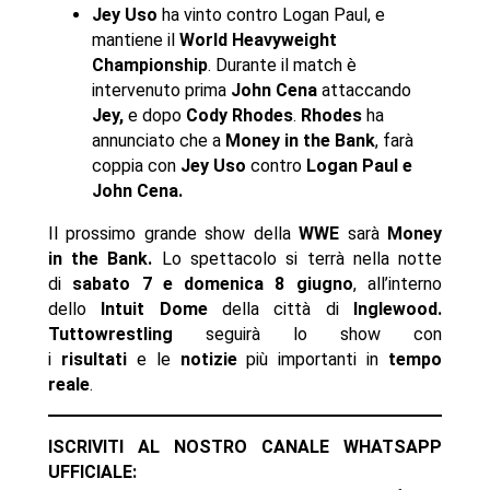
Jey Uso
ha vinto contro Logan Paul, e
mantiene il
World Heavyweight
Championship
. Durante il match è
intervenuto prima
John Cena
attaccando
Jey,
e dopo
Cody Rhodes
.
Rhodes
ha
annunciato che a
Money in the Bank
, farà
coppia con
Jey Uso
contro
Logan Paul e
John Cena.
Il prossimo grande show della
WWE
sarà
Money
in the Bank.
Lo spettacolo si terrà nella notte
di
sabato 7 e domenica 8 giugno
, all’interno
dello
Intuit Dome
della città di
Inglewood
.
Tuttowrestling
seguirà lo show con
i
risultati
e le
notizie
più importanti in
tempo
reale
.
ISCRIVITI AL NOSTRO CANALE WHATSAPP
UFFICIALE: