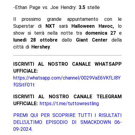
-Ethan Page vs. Joe Hendry:
3.5
stelle
Il prossimo grande appuntamento con le
Superstar di
NXT
sarà
Halloween Havoc,
lo
show si terrà nella notte tra
domenica 27
e
lunedì 28 ottobre
dallo
Giant Center
della
città di
Hershey
.
ISCRIVITI AL NOSTRO CANALE WHATSAPP
UFFICIALE:
https://whatsapp.com/channel/0029VaE6VKfLI8Y
fGSitF01t
ISCRIVITI AL NOSTRO CANALE TELEGRAM
UFFICIALE:
https://t.me/tuttowrestling
PREMI QUI PER SCOPRIRE TUTTI I RISULTATI
DELL’ULTIMO EPISODIO DI SMACKDOWN 06-
09-2024.