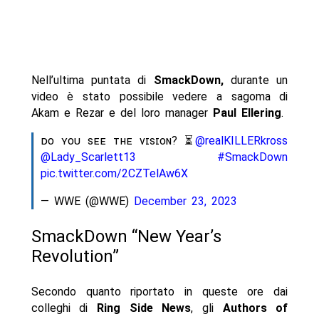
Nell’ultima puntata di
SmackDown,
durante un
video è stato possibile vedere a sagoma di
Akam e Rezar e del loro manager
Paul Ellering
.
ᴅᴏ ʏᴏᴜ ꜱᴇᴇ ᴛʜᴇ ᴠɪꜱɪᴏɴ? ⏳
@realKILLERkross
@Lady_Scarlett13
#SmackDown
pic.twitter.com/2CZTelAw6X
— WWE (@WWE)
December 23, 2023
SmackDown “New Year’s
Revolution”
Secondo quanto riportato in queste ore dai
colleghi di
Ring Side News
, gli
Authors of