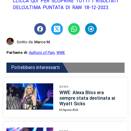
CLICCA QUI PER SCOPRIRE TUTTI I RISULTATI
DELL’ULTIMA PUNTATA DI RAW 18-12-2023.
Scritto da
Marco M.
Parliamo di:
Authors of Pain
,
WWE
Potrebbero interessarti
NEWS
WWE: Alexa Bliss era
sempre stata destinata ai
Wyatt Sicks
05 Agosto 2026