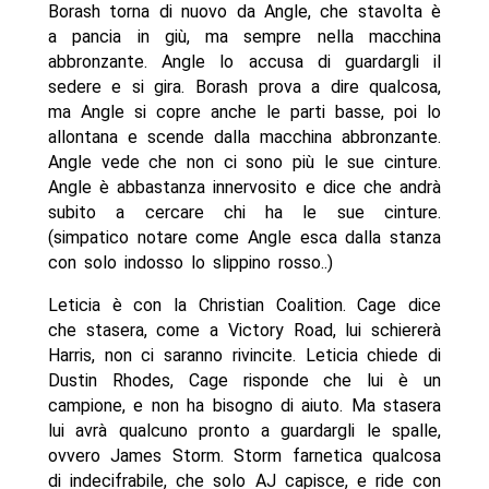
Borash torna di nuovo da Angle, che stavolta è
a pancia in giù, ma sempre nella macchina
abbronzante. Angle lo accusa di guardargli il
sedere e si gira. Borash prova a dire qualcosa,
ma Angle si copre anche le parti basse, poi lo
allontana e scende dalla macchina abbronzante.
Angle vede che non ci sono più le sue cinture.
Angle è abbastanza innervosito e dice che andrà
subito a cercare chi ha le sue cinture.
(simpatico notare come Angle esca dalla stanza
con solo indosso lo slippino rosso..)
Leticia è con la Christian Coalition. Cage dice
che stasera, come a Victory Road, lui schiererà
Harris, non ci saranno rivincite. Leticia chiede di
Dustin Rhodes, Cage risponde che lui è un
campione, e non ha bisogno di aiuto. Ma stasera
lui avrà qualcuno pronto a guardargli le spalle,
ovvero James Storm. Storm farnetica qualcosa
di indecifrabile, che solo AJ capisce, e ride con