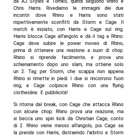
da AJ Styles e Tomko, quindi seguono Rhino e
Chris Harris. Rivediamo le immagini dei due
incontri dove Rhino e Harris sono stati
rispettivamente sconfitti da Storm e Cage. Il
match è iniziato, con Harris e Cage sul ring.
Harris blocca Cage all'angolo e dà il tag a Rhino.
Cage deve subire le power moves di Rhino,
prima di ottenere una reazione a suon di chop.
Rhino si riprende facilmente, e prova uno
schienamento dopo uno slam, ma ottiene solo
un 2. Tag per Storm, che scappa non appena
Rhino si rimette in piedi. I due si rincorrono fuori
ring, e Cage colpisce Rhino con una flying
clothesline. E pubblicità!
Si ritorna dal break, con Cage che attacca Rhino
con alcune chop. Rhino prova una reazione, ma
si becca uno spin kick da Christian Cage, conto
di 2. Rhino viene messo all'angolo, poi Cage se
la prende con Harris, distraendo l'arbitro e Storm