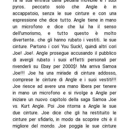
fa la sua entrata dalla pedana movibile e i suoi
pyros.. peccato solo che Angle è in
accappatoio, senza le sue cinture e con una
espressione che dice tutto. Angle tiene in mano
un microfono e dice che lui ha il senso
dell'umorismo, e tutto questo è molto
divertente.. che gli hanno rubato i vestiti.. le sue
cinture. Partono i cori You Suck!, quindi altri cori
Joe! Joe!. Angle prosegue accusando il pubblico
di avergli rubato i suoi effetti personali per
rivenderli su Ebay per 2000$! Ma arriva Samoa
Joe!!! Joe ha una miriade di cinture addosso,
comprese le cinture di Angle e i suoi vestiti!!!
Joe riesce ad avere una mano libera per tenere
in mano un microfono e si rivolge a Angle per
iniziare un nuovo capitolo della saga Samoa Joe
vs. Kurt Angle. Poi Joe ritorna a Angle le sue
due cinture. Joe dice che gli ha restituito le
cinture per sfidarlo, in modo da scoprire chi è il
migliore del mondo. Joe poggia le sue cinture