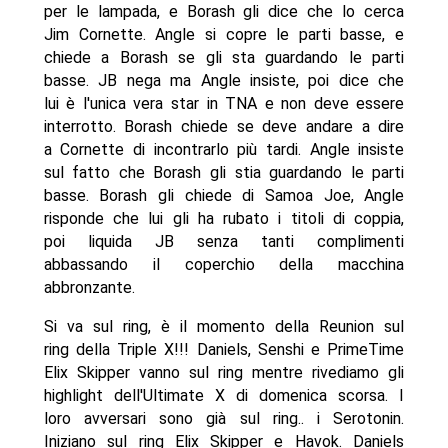
per le lampada, e Borash gli dice che lo cerca
Jim Cornette. Angle si copre le parti basse, e
chiede a Borash se gli sta guardando le parti
basse. JB nega ma Angle insiste, poi dice che
lui è l'unica vera star in TNA e non deve essere
interrotto. Borash chiede se deve andare a dire
a Cornette di incontrarlo più tardi. Angle insiste
sul fatto che Borash gli stia guardando le parti
basse. Borash gli chiede di Samoa Joe, Angle
risponde che lui gli ha rubato i titoli di coppia,
poi liquida JB senza tanti complimenti
abbassando il coperchio della macchina
abbronzante.
Si va sul ring, è il momento della Reunion sul
ring della Triple X!!! Daniels, Senshi e PrimeTime
Elix Skipper vanno sul ring mentre rivediamo gli
highlight dell'Ultimate X di domenica scorsa. I
loro avversari sono già sul ring.. i Serotonin.
Iniziano sul ring Elix Skipper e Havok. Daniels