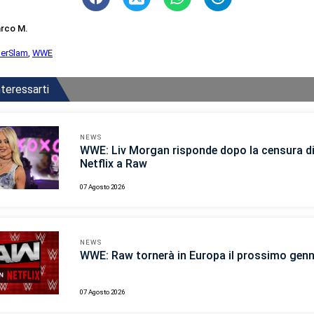
rco M.
erSlam
,
WWE
teressarti
NEWS
WWE: Liv Morgan risponde dopo la censura d
Netflix a Raw
07 Agosto 2026
NEWS
WWE: Raw tornerà in Europa il prossimo gen
07 Agosto 2026