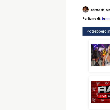
Scritto da
Ma
Parliamo di:
Summ
Potrebbero in