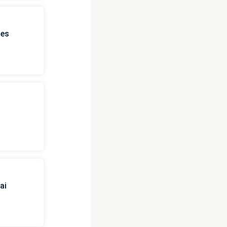
ies
ai