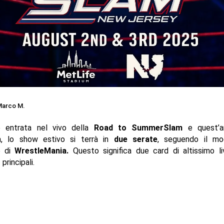
arco M.
entrata nel vivo della
Road to SummerSlam
e quest’an
a, lo show estivo si terrà in
due serate
, seguendo il mo
o di
WrestleMania.
Questo significa due card di altissimo li
rincipali.