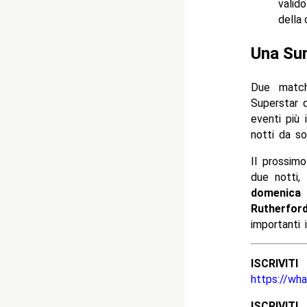
valido
della 
Una Sum
Due match
Superstar 
eventi più 
notti da so
Il prossim
due notti,
domenica 
Rutherfor
importanti 
ISCRIV
https://wh
ISCRIV