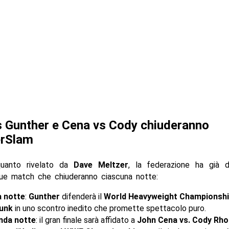
 Gunther e Cena vs Cody chiuderanno
rSlam
uanto rivelato da
Dave Meltzer
, la federazione ha già d
due match che chiuderanno ciascuna notte:
 notte
:
Gunther
difenderà il
World Heavyweight Championsh
unk
in uno scontro inedito che promette spettacolo puro.
nda notte
: il gran finale sarà affidato a
John Cena vs. Cody Rh