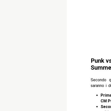
Punk vs
Summe
Secondo q
saranno i 
Prima
CM P
Seco