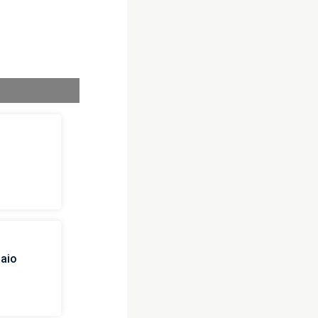
i
naio