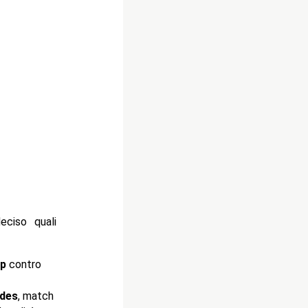
eciso quali
ip
contro
odes
, match