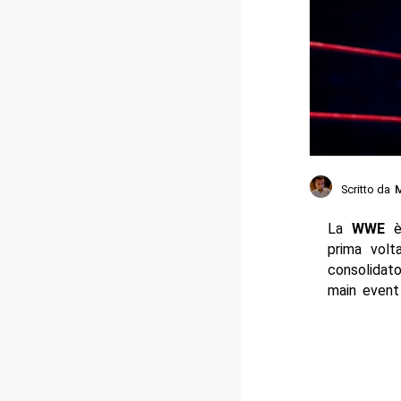
Scritto da
M
La
WWE
è 
prima volt
consolidat
main event p