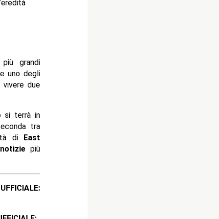
’eredità
più grandi
e uno degli
r vivere due
si terrà in
seconda tra
ttà di
East
notizie
più
ICIALE:
CIALE: