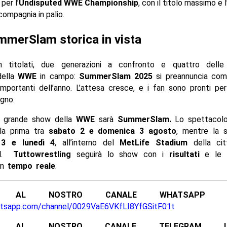
 per l’
Undisputed WWE Championship
, con il titolo massimo e l
compagnia in palio.
merSlam storica in vista
 titolati, due generazioni a confronto e quattro delle 
della
WWE
in campo:
SummerSlam 2025
si preannuncia com
importanti dell’anno. L’attesa cresce, e i fan sono pronti pe
gno.
o grande show della
WWE
sarà
SummerSlam.
Lo spettacolo 
 la prima tra
sabato 2 e domenica 3 agosto
, mentre la 
3 e lunedì 4
, all’interno del
MetLife Stadium
della ci
d
.
Tuttowrestling
seguirà lo show con i
risultati
e le
in
tempo reale
.
ITI AL NOSTRO CANALE WHATSAPP UFF
atsapp.com/channel/0029VaE6VKfLI8YfGSitF01t
ITI AL NOSTRO CANALE TELEGRAM UFFI