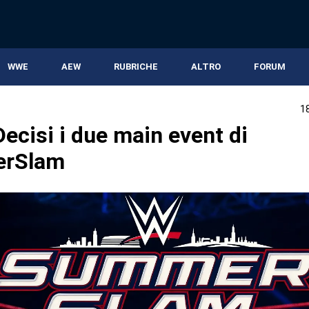
WWE
AEW
RUBRICHE
ALTRO
FORUM
1
ecisi i due main event di
rSlam