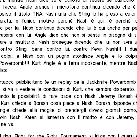
n faccia. Angle prende il microfono continua dicendo che è
erso il titolo TNA. Nash urla che Sting lo ha preso a calci
erata, e l'unico motivo perché Nash è qui.. è perché l
o per lui. Nash continua dicendo che lui è qui anche per p
usarsi con lui. Angle dice che non si sente in bisogno di s
uare a insultarlo. Nash prosegue dicendo che lui non avrà 
ontro Sting.. bensì contro lui, contro Kevin Nash!!! I due
 colpi.. e Nash con un pugno stordisce Angle e lo colp
Powerbomb!!! Kurt Angle è a terra incosciente, mentre Nas
lico.
tacco pubblicitario (e un replay della Jackknife Powerbomb
 si va a vedere le condizioni di Kurt, che sembra disperato.
uardo la possibilità di fare pace con Nash. Jeremy Borash 
 Kurt chiede a Borash cosa piace a Nash. Borash risponde ch
ngle chiede alla moglie di prendergli diversi giornali porn
vin Nash. Karen si lamenta con il marito e con Jeremy, 
 ne va.
l ring, Fight for the Right Tournament, si inizia con i quarti d