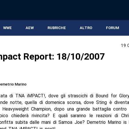
WWE
AEW
RUBRICHE
ALTRO
FORUM
19 
pact Report: 18/10/2007
emetrio Marino
ata di TNA iMPACT!, dove gli strascichi di Bound for Glory
rande notte, quella di domenica scorsa, dove Sting è diventa
Heavyweight Champion, dopo una grande battaglia contro 
pico chiederà rivincita? E quali saranno le reazioni di Chr
onfitta subita dalle mani di Samoa Joe? Demetrio Marino is 
 and TNA iMPACT! is next!