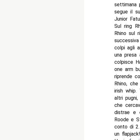
settimana p
segue il s
Junior Fatu
Sul ring R
Rhino sul r
successiva
colpi agli 
una presa 
colpisce Ha
one arm bu
riprende c
Rhino, che
irish whip
altri pugni
che cercav
distrae e
Roode e St
conto di 2
un flapjac