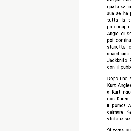
qualcosa i
sua se ha p
tutta la s
preoccupat
Angle di sc
poi contin
stanotte c
scambiarsi
Jackknife 
con il pubb
Dopo uno s
Kurt Angle)
a Kurt rig
con Karen.
il porno! A
calmare Ke
stufa e se
Si torna su