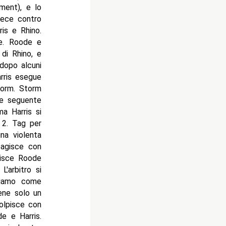
ament), e lo
vece contro
ris e Rhino.
de. Roode e
 di Rhino, e
dopo alcuni
arris esegue
torm. Storm
p e seguente
a Harris si
 2. Tag per
na violenta
eagisce con
lpisce Roode
'arbitro si
diamo come
ene solo un
olpisce con
e e Harris.