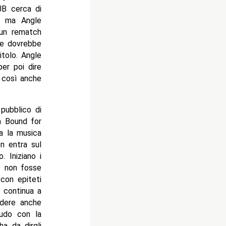
JB cerca di
, ma Angle
 un rematch
o e dovrebbe
itolo. Angle
er poi dire
a così anche
 pubblico di
 a Bound for
na la musica
n entra sul
 Iniziano i
se non fosse
 con epiteti
i continua a
edere anche
cudo con la
a da dirgli