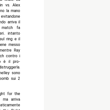
in vs. Alex
gono la mano
d evitandone
do arriva il
 match fa
i.. intanto
ul ring e il
viene messo
 mentre Ray
ch contro i
 è il pro-
istruggerla.
helley sono
bomb sui 2
ght for the
, ma arriva
maticamente