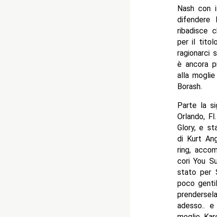
Nash con i
difendere
ribadisce 
per il tito
ragionarci 
è ancora p
alla moglie
Borash.
Parte la si
Orlando, Fl
Glory, e st
di Kurt An
ring, acco
cori You S
stato per S
poco gentil
prendersel
adesso.. e
moglie Kar