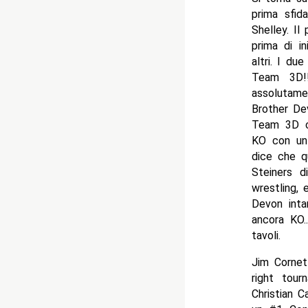
prima sfid
Shelley. Il
prima di in
altri. I du
Team 3D!
assolutame
Brother Dev
Team 3D co
KO con un 
dice che q
Steiners 
wrestling, 
Devon inta
ancora KO
tavoli.
Jim Cornet
right tour
Christian 