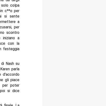
 solo colpa
 in c**o per
ui si sente
ermettere a
cusarsi, per
uno scontro
 iniziano a
isce con la
h festeggia
 di Nash su
 Karen parla
è d'accordo
e gli piace
o, per poter
poi si dice
i finale. La