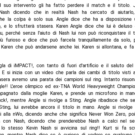
l suo intervento gli ha fatto perdere il match e il titolo. 
 Nash dicendo che in realtà Nash ha cercato di aiutarlo
che la colpa è solo sua. Angle dice che ha a disposizione
lo, e lo sfrutterà stasera. Karen Angle dice che lui è delus
su, perché senza l'aiuto di Nash lui non può riconquistare il t
iù furioso e dice che può farcela tranquillamente da solo, p
 Karen che può andarsene anche lei. Karen si allontana, e f
gla di iMPACT!, con tanto di fuori d'artificio e il saluto del
. E si inizia con un video che parla dei cambi di titolo visti
asera avremo una parata dei campioni sul ring. Intanto risuo
gle!! L'eroe olimpico ed ex-TNA World Heavyweight Champio
mpagnato dalla moglie Karen, e prende un microfono in mano.
uck!, mentre Angle si rivolge a Sting. Angle ribadisce che 
ting, lui avrebbe ancora il titolo in mano. Angle si rivolge
i alla nWo, dicendo anche che significa Never Won Zero, po
a con Nash, dicendo che prenderebbe Nash a calci nel s
 lo stesso Kevin Nash si avvicina sul ring!! Kurt si fa s
en, mentre Nash dice se è curioso di vedere se qualcuno h