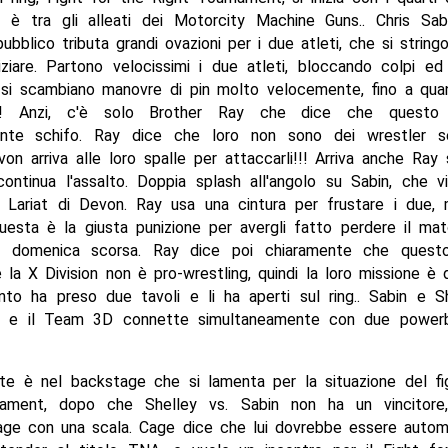
a è tra gli alleati dei Motorcity Machine Guns.. Chris Sab
 pubblico tributa grandi ovazioni per i due atleti, che si strin
iziare. Partono velocissimi i due atleti, bloccando colpi e
e si scambiano manovre di pin molto velocemente, fino a quan
! Anzi, c'è solo Brother Ray che dice che questo
nte schifo. Ray dice che loro non sono dei wrestler ser
on arriva alle loro spalle per attaccarli!!! Arriva anche Ray s
ntinua l'assalto. Doppia splash all'angolo su Sabin, che 
Lariat di Devon. Ray usa una cintura per frustare i due,
uesta è la giusta punizione per avergli fatto perdere il mat
di domenica scorsa. Ray dice poi chiaramente che questo
e la X Division non è pro-wrestling, quindi la loro missione è d
nto ha preso due tavoli e li ha aperti sul ring.. Sabin e S
.. e il Team 3D connette simultaneamente con due power
te è nel backstage che si lamenta per la situazione del fi
nament, dopo che Shelley vs. Sabin non ha un vincitore
Cage con una scala. Cage dice che lui dovrebbe essere auto