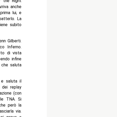
r the Right
rriva anche
rima lui, e
batterlo. La
iene subito
nn Gilberti.
co Inferno.
to di vista
cendo infine
 che saluta
 e saluta il
 dei replay
nazione (con
ile TNA. Si
 che però la
sciarla via.