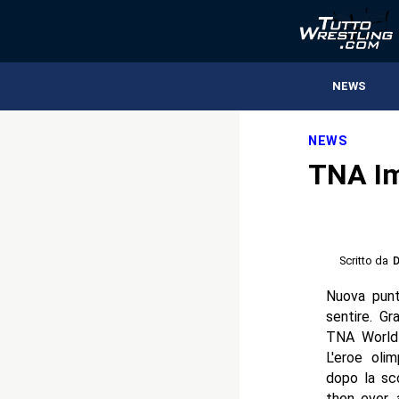
NEWS
NEWS
TNA Im
Scritto da
D
Nuova punt
sentire. G
TNA World 
L'eroe olim
dopo la sc
then ever,