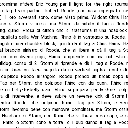
rossima sfiderà Eric Young per il fight for the right tourn
uo tag team partner Robert Roode (che sarà impegnato in
). I loro avversari sono, come visto prima, Wildcat Chris Har
hino e Storm, si inizia.. ma Storm dà subito il tag a Roo
ing, quindi. Presa di clinch che si trasforma in una headlock
 spallata della War Machine. Rhino è in vantaggio su Roode, 
angoli e una shoulder block, quindi dà il tag a Chris Harris. H
al braccio sinistro di Roode, che si libera e dà il tag a S
rris con diversi pugni, Harris si riprende con una irish whi
lldog, conto di 2. Storm si riprende e dà il tag a Roode, m
on un knee on face, seguito da un vertical suplex, conto di
 colpisce Roode all'angolo. Roode prende un break dopo u
. Tag per Storm, che colpisce Rhino con dei pugni. Rhino r
, e un belly-to-belly slam. Rhino si prepara per la Gore.. co
a di intervenire, e deve subire un reverse kick di Storm!! L
 entra Roode, che colpisce Rhino. Tag per Storm, e ve
orm lavorano bene con manovre combinate, ma Storm otti
. Headlock di Storm, con Rhino che si libera poco dopo, e c
k! Rhino e Storm sono a terra.. e i due danno il tag a Rood