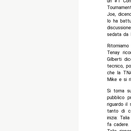
un #1 Cont
Tournament
Joe, dicen
lo ha battu
discussion
sedata da 
Ritorniamo 
Tenay rico
Gilberti d
tecnico, po
che la TNA
Mike e si r
Si torna su
pubblico p
riguardo il
tanto di c
inizia: Tal
fa cadere. 