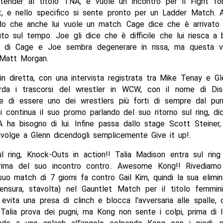
ender al titolo TNA, e vuole un incontro per il Fight fo
, e nello specifico si sente pronto per un Ladder Match. A
do che anche lui vuole un match. Cage dice che è arrivato p
to sul tempo. Joe gli dice che è difficile che lui riesca a 
e di Cage e Joe sembra degenerare in rissa, ma questa v
Matt Morgan.
in diretta, con una intervista registrata tra Mike Tenay e Gle
rda i trascorsi del wrestler in WCW, con il nome di Dis
ice di essere uno dei wrestlers più forti di sempre dal pun
i continua il suo promo parlando del suo ritorno sul ring, di
 ha bisogno di lui. Infine passa dallo stage Scott Steiner,
ivolge a Glenn dicendogli semplicemente Give it up!.
l ring, Knock-Outs in action!! Talia Madison entra sul ring
rima del suo incontro contro.. Awesome Kong!! Rivediamo
 suo match di 7 giorni fa contro Gail Kim, quindi la sua elimi
ensura, stavolta) nel Gauntlet Match per il titolo femmin
ia evita una presa di clinch e blocca l'avversaria alle spalle,
Talia prova dei pugni, ma Kong non sente i colpi, prima di la