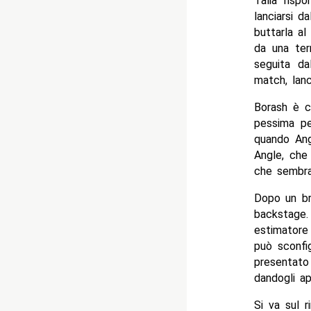
Talia risp
lanciarsi d
buttarla al
da una terr
seguita dal
match, lanc
Borash è c
pessima p
quando Ang
Angle, che 
che sembra
Dopo un bre
backstage.
estimatore
può sconfi
presentato 
dandogli ap
Si va sul 