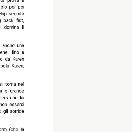
poi prova a
volo per poi
whip seguita
g back fist,
ng domina il
a anche una
ne, fino a
to da Karen
 sola Karen,
si torna nel
ui è grande
ers che lui
non essersi
 gli sorride
orm (che la