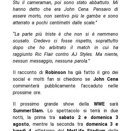
Stu il cameraman, poi sono stato abbattuto. Mi
hanno detto che era John Cena. Pensavo di
essere morto, non sentivo più le gambe e sono
atterrato a pochi centimetri dalle scale.”
“La parte più triste è che non si è nemmeno
scusato. Credevo ci fosse rispetto, soprattutto
dopo che ho arbitrato il match in cui ha
raggiunto Ric Flair contro AJ Styles. Ma niente,
nessun messaggio, nessuna parola.”
Il racconto di
Robinson
ha già fatto il giro dei
social e molti fan si chiedono se
John Cena
commenterà pubblicamente l’accaduto nelle
prossime ore.
Il prossimo grande show della
WWE
sarà
SummerSlam.
Lo spettacolo si terrà in due
notti, la prima tra
sabato 2 e domenica 3
agosto
, mentre la seconda tra
domenica 3 e
lunedì 4
, all’interno del
MetLife Stadium
della