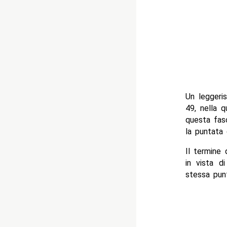
Un leggeri
49, nella q
questa fasc
la puntata 
Il termine
in vista d
stessa punt