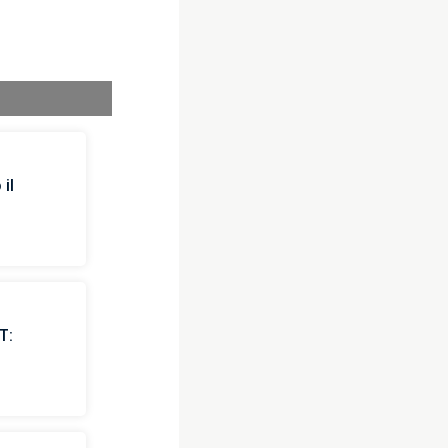
il
T: