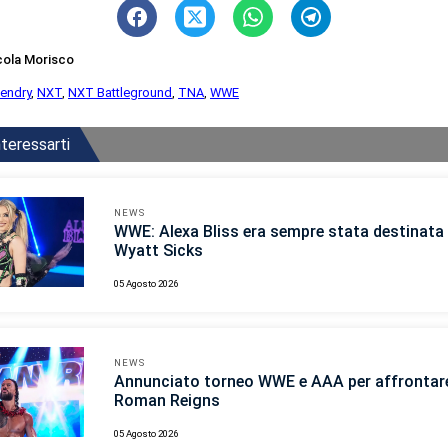
cola Morisco
endry
,
NXT
,
NXT Battleground
,
TNA
,
WWE
teressarti
NEWS
WWE: Alexa Bliss era sempre stata destinata 
Wyatt Sicks
05 Agosto 2026
NEWS
Annunciato torneo WWE e AAA per affrontar
Roman Reigns
05 Agosto 2026