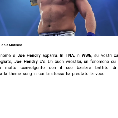
icola Morisco
o nome e
Joe Hendry
apparirà. In
TNA
, in
WWE
, sui vostri c
gliate,
Joe Hendry
c’è. Un buon wrestler, un fenomeno sui 
io molto coinvolgente con il suo basilare battito d
 la theme song in cui lui stesso ha prestato la voce.