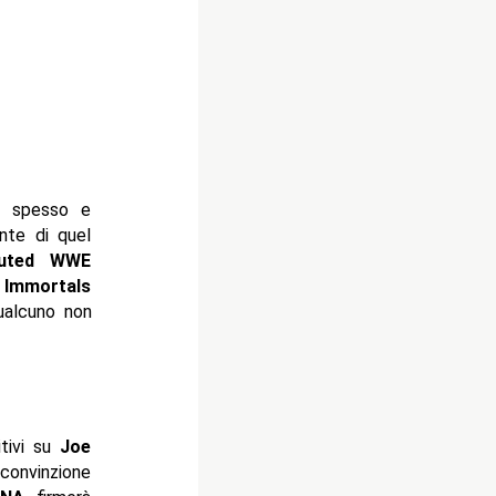
e spesso e
te di quel
puted WWE
 Immortals
ualcuno non
itivi su
Joe
convinzione