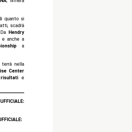
NA
, firmerà
di quanto si
fatti, scadrà
. Da
Hendry
e anche a
onship
a
terrà nella
ise Center
i
risultati
e
ICIALE:
CIALE: