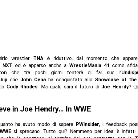
nirlo wrestler
TNA
è riduttivo, dal momento che appar
 a
NXT
ed è apparso anche a
WrestleMania 41
come sfidan
ton
che tra pochi giorni tenterà di far suo l’
Undis
hip
che
John Cena
ha conquistato allo
Showcase of the
ndo
Cody Rhodes
. Ma quale sarà il futuro di
Joe Henrdy
? Q
ieve in Joe Hendry… In WWE
quanto ha avuto modo di sapere
PWInsider
, i feedback pos
WWE
si sprecano. Tutto qui? Nemmeno per idea: è infatti 