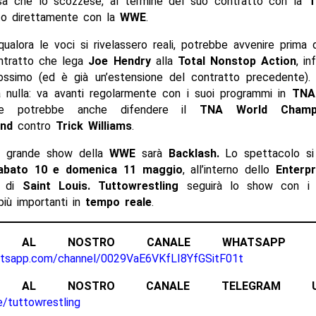
usa che lo scozzese, al termine del suo contratto con la
T
to direttamente con la
WWE
.
ualora le voci si rivelassero reali, potrebbe avvenire prima 
ontratto che lega
Joe Hendry
alla
Total Nonstop Action
, in
ossimo (ed è già un’estensione del contratto precedente)
a nulla: va avanti regolarmente con i suoi programmi in
TNA
e potrebbe anche difendere il
TNA World Champi
und
contro
Trick Williams
.
o grande show della
WWE
sarà
Backlash.
Lo spettacolo si 
bato 10 e domenica 11 maggio
, all’interno dello
Enterpr
à di
Saint Louis. Tuttowrestling
seguirà lo show con 
iù importanti in
tempo reale
.
ITI AL NOSTRO CANALE WHATSAPP UFF
atsapp.com/channel/0029VaE6VKfLI8YfGSitF01t
ITI AL NOSTRO CANALE TELEGRAM UFFI
e/tuttowrestling