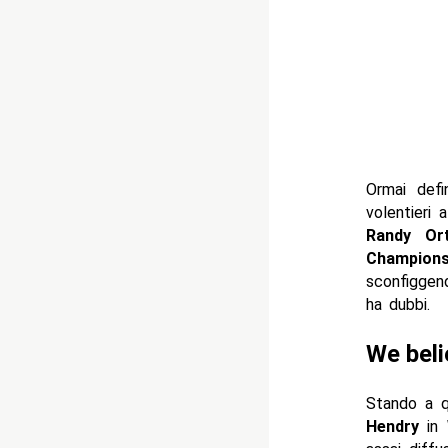
Ormai defi
volentieri
Randy Or
Champions
sconfigge
ha dubbi.
We bel
Stando a 
Hendry
in