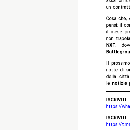
assai diff
un contrat
Cosa che, q
pensi: il c
il mese pr
non trapel
NXT
, dov
Battlegro
Il prossim
notte di
sa
della citt
le
notizie
p
ISCRIV
https://wh
ISCRIV
https://t.m