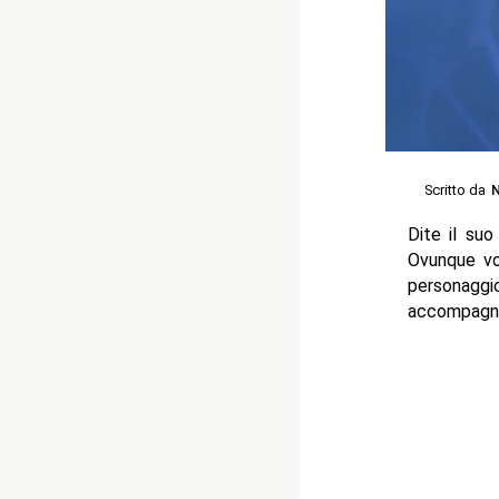
Scritto da
N
Dite il su
Ovunque vo
personagg
accompagna