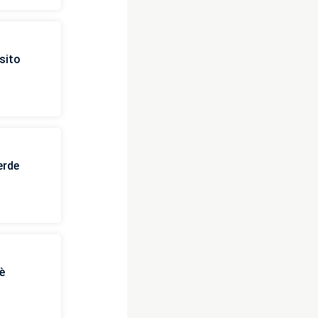
sito
erde
è