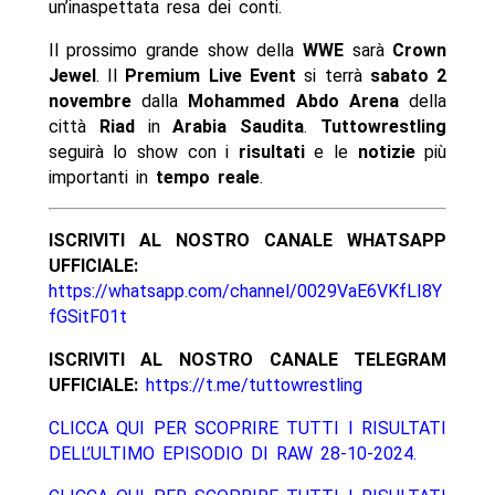
un’inaspettata resa dei conti.
Il prossimo grande show della
WWE
sarà
Crown
Jewel
. Il
Premium Live Event
si terrà
sabato 2
novembre
dalla
Mohammed Abdo Arena
della
città
Riad
in
Arabia Saudita
.
Tuttowrestling
seguirà lo show con i
risultati
e le
notizie
più
importanti in
tempo reale
.
ISCRIVITI AL NOSTRO CANALE WHATSAPP
UFFICIALE:
https://whatsapp.com/channel/0029VaE6VKfLI8Y
fGSitF01t
ISCRIVITI AL NOSTRO CANALE TELEGRAM
UFFICIALE:
https://t.me/tuttowrestling
CLICCA QUI PER SCOPRIRE TUTTI I RISULTATI
DELL’ULTIMO EPISODIO DI RAW 28-10-2024.