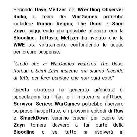
Secondo
Dave Meltzer
del
Wrestling Observer
Radio
, il team dei
WarGames
potrebbe
includere
Roman Reigns, The Usos
e
Sami
Zayn
, suggerendo una possibile alleanza con la
Bloodline.
Tuttavia,
Meltzer
ha rivelato che la
WWE
sta volutamente confondendo le acque
per creare suspense:
“Credo che ai WarGames vedremo The Usos,
Roman e Sami Zayn insieme, ma stanno facendo
di tutto per farci pensare che non sarà così.”
Questa strategia ha generato un’ondata di
speculazioni tra i fan, e il mistero si infittisce.
Survivor Series: WarGames
potrebbe riservare
sorprese inaspettate, e i prossimi episodi di
Raw
e
SmackDown
saranno cruciali per capire se
Zayn
tornerà davvero a far parte della
Bloodline
o se tutto si risolverà in