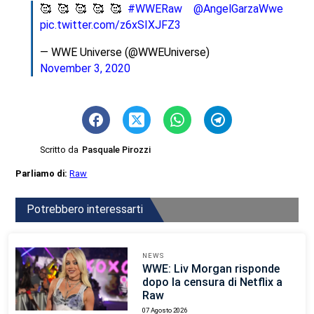
🥰🥰🥰🥰🥰
#WWERaw
@AngelGarzaWwe
pic.twitter.com/z6xSIXJFZ3
— WWE Universe (@WWEUniverse)
November 3, 2020
Scritto da
Pasquale Pirozzi
Parliamo di:
Raw
Potrebbero interessarti
NEWS
WWE: Liv Morgan risponde
dopo la censura di Netflix a
Raw
07 Agosto 2026