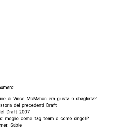
numero:
line di Vince McMahon era giusta o sbagliata?
storia dei precedenti Draft
 del Draft 2007
ys: meglio come tag team o come singoli?
rner: Sable