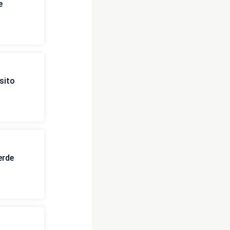
e
sito
erde