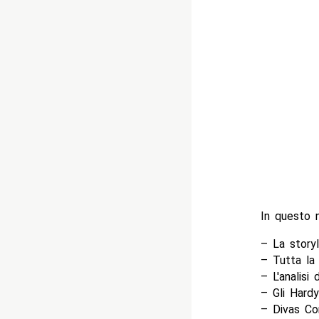
In questo 
– La story
– Tutta la 
– L'analisi
– Gli Hard
– Divas Co