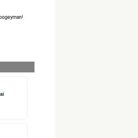
Boogeyman!
ai