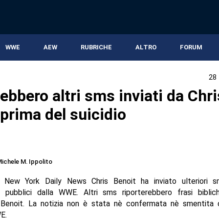
WWE
AEW
RUBRICHE
ALTRO
FORUM
28
ebbero altri sms inviati da Chri
prima del suicidio
ichele M. Ippolito
 New York Daily News Chris Benoit ha inviato ulteriori s
i pubblici dalla WWE. Altri sms riporterebbero frasi biblic
 Benoit. La notizia non è stata nè confermata nè smentita d
E.