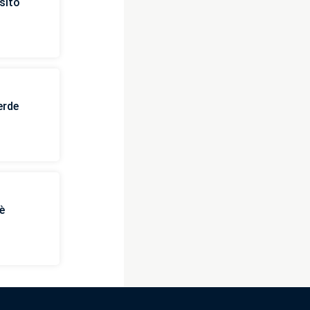
sito
erde
è