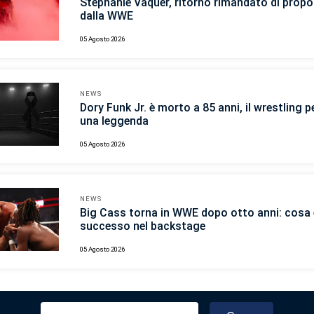
Stephanie Vaquer, ritorno rimandato di propo
dalla WWE
05 Agosto 2026
NEWS
Dory Funk Jr. è morto a 85 anni, il wrestling p
una leggenda
05 Agosto 2026
NEWS
Big Cass torna in WWE dopo otto anni: cosa 
successo nel backstage
05 Agosto 2026
Ricerca