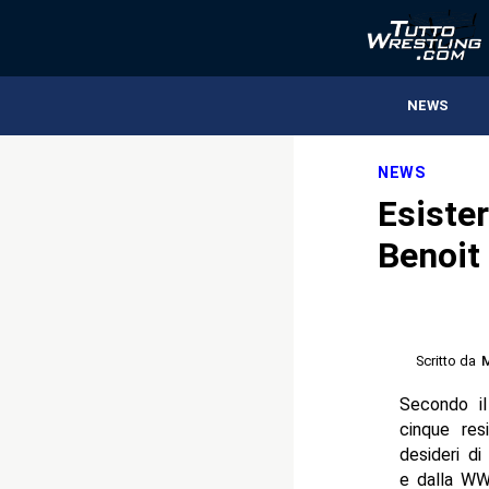
NEWS
NEWS
Esister
Benoit 
Scritto da
M
Secondo il
cinque res
desideri di
e dalla WW