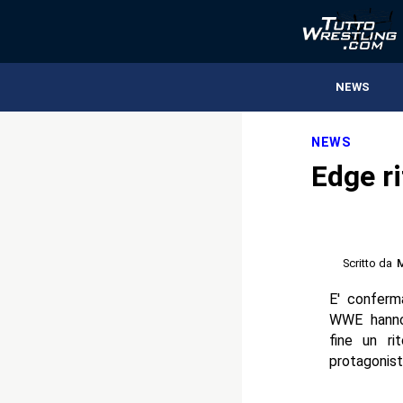
NEWS
NEWS
Edge ri
Scritto da
M
E' conferm
WWE hanno d
fine un ri
protagonist