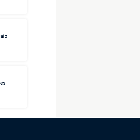
naio
ies