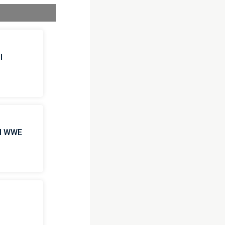
l
 il WWE
i