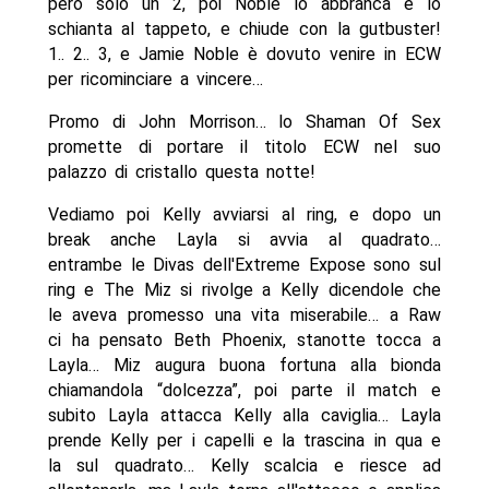
però solo un 2, poi Noble lo abbranca e lo
schianta al tappeto, e chiude con la gutbuster!
1.. 2.. 3, e Jamie Noble è dovuto venire in ECW
per ricominciare a vincere…
Promo di John Morrison… lo Shaman Of Sex
promette di portare il titolo ECW nel suo
palazzo di cristallo questa notte!
Vediamo poi Kelly avviarsi al ring, e dopo un
break anche Layla si avvia al quadrato…
entrambe le Divas dell'Extreme Expose sono sul
ring e The Miz si rivolge a Kelly dicendole che
le aveva promesso una vita miserabile… a Raw
ci ha pensato Beth Phoenix, stanotte tocca a
Layla… Miz augura buona fortuna alla bionda
chiamandola “dolcezza”, poi parte il match e
subito Layla attacca Kelly alla caviglia… Layla
prende Kelly per i capelli e la trascina in qua e
la sul quadrato… Kelly scalcia e riesce ad