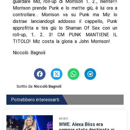
guardare Miz, roll-up di Morrison 1.. 2.., niente!!!
Morrison prende Punk e lo mette giù, è lui ora a
controllare… Morrison va su Punk ma Miz lo
distrae lanciandogli addosso il cappello, Punk
approfitta e tira giù lo Shaman Of Sex con un
roll-up, 1.. 2.. 3! CM PUNK MANTIENE IL
TITOLO! Miz costa la gloria a John Morrison!
Niccolò Bagnoli
Scritto da
Niccolò Bagnoli
Potrebbero interessarti
NEWS
WWE: Alexa Bliss era
sempre stata destinata ai