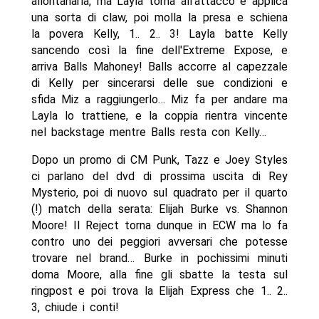
allontanarla, ma Layla torna all'attacco e applica
una sorta di claw, poi molla la presa e schiena
la povera Kelly, 1.. 2.. 3! Layla batte Kelly
sancendo così la fine dell'Extreme Expose, e
arriva Balls Mahoney! Balls accorre al capezzale
di Kelly per sincerarsi delle sue condizioni e
sfida Miz a raggiungerlo… Miz fa per andare ma
Layla lo trattiene, e la coppia rientra vincente
nel backstage mentre Balls resta con Kelly…
Dopo un promo di CM Punk, Tazz e Joey Styles
ci parlano del dvd di prossima uscita di Rey
Mysterio, poi di nuovo sul quadrato per il quarto
(!) match della serata: Elijah Burke vs. Shannon
Moore! Il Reject torna dunque in ECW ma lo fa
contro uno dei peggiori avversari che potesse
trovare nel brand… Burke in pochissimi minuti
doma Moore, alla fine gli sbatte la testa sul
ringpost e poi trova la Elijah Express che 1.. 2..
3, chiude i conti!