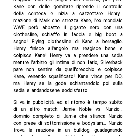
Kane con delle gomitate riprende il controllo
della contesa e inizia a cazzottare Henry…
reazione di Mark che strozza Kane, l'ex mondiale
WWE però abbatte il gigante nero con una
clothesline, schiaffo in faccia e big boot a
segno! Flying clothesline di Kane a bersaglio,
Henry finisce all'angolo ma reagisce bene e
colpisce Kane! Henry va a prendere una sedia
mentre l'arbitro gli intima di non farlo, Silverback
pare non sentire da quell'orecchio e colpisce
Kane, venendo squalificato! Kane vince per DQ,
ma Henry se la gode schiantandolo poi sulla
sedia e andandosene soddisfatto…
Si va in pubblicità, ed al ritorno è tempo subito
di un altro match: Jamie Noble vs. Nunzio…
dominio completo di Jamie che sfianca Nunzio
con prese di sottomissione e bodyslam… Nunzio
trova la reazione in un bulldog, guadagnando