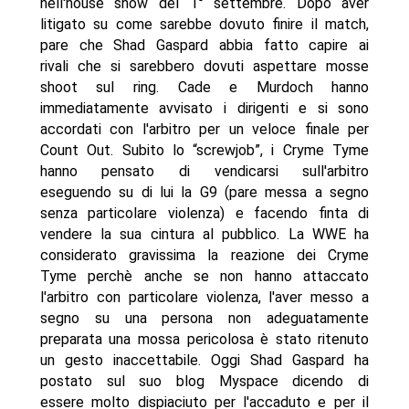
nell'house show del 1° settembre. Dopo aver
litigato su come sarebbe dovuto finire il match,
pare che Shad Gaspard abbia fatto capire ai
rivali che si sarebbero dovuti aspettare mosse
shoot sul ring. Cade e Murdoch hanno
immediatamente avvisato i dirigenti e si sono
accordati con l'arbitro per un veloce finale per
Count Out. Subito lo “screwjob”, i Cryme Tyme
hanno pensato di vendicarsi sull'arbitro
eseguendo su di lui la G9 (pare messa a segno
senza particolare violenza) e facendo finta di
vendere la sua cintura al pubblico. La WWE ha
considerato gravissima la reazione dei Cryme
Tyme perchè anche se non hanno attaccato
l'arbitro con particolare violenza, l'aver messo a
segno su una persona non adeguatamente
preparata una mossa pericolosa è stato ritenuto
un gesto inaccettabile. Oggi Shad Gaspard ha
postato sul suo blog Myspace dicendo di
essere molto dispiaciuto per l'accaduto e per il