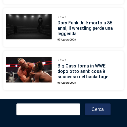
NEWS
Dory Funk Jr. è morto a 85
anni, il wrestling perde una
leggenda
05 Agosto 2026
NEWS
Big Cass torna in WWE
dopo otto anni: cosa è
successo nel backstage
05 Agosto 2026
Ricerca
per: