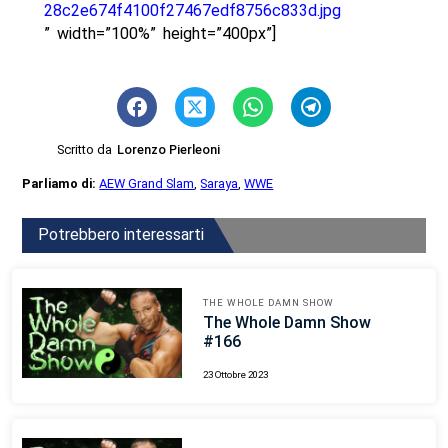
28c2e674f4100f27467edf8756c833d.jpg
” width=”100%” height=”400px”]
Scritto da
Lorenzo Pierleoni
Parliamo di:
AEW Grand Slam
,
Saraya
,
WWE
Potrebbero interessarti
THE WHOLE DAMN SHOW
The Whole Damn Show
#166
23 Ottobre 2023