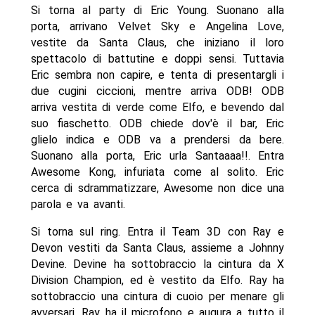
Si torna al party di Eric Young. Suonano alla
porta, arrivano Velvet Sky e Angelina Love,
vestite da Santa Claus, che iniziano il loro
spettacolo di battutine e doppi sensi. Tuttavia
Eric sembra non capire, e tenta di presentargli i
due cugini ciccioni, mentre arriva ODB! ODB
arriva vestita di verde come Elfo, e bevendo dal
suo fiaschetto. ODB chiede dov'è il bar, Eric
glielo indica e ODB va a prendersi da bere.
Suonano alla porta, Eric urla Santaaaa!!. Entra
Awesome Kong, infuriata come al solito. Eric
cerca di sdrammatizzare, Awesome non dice una
parola e va avanti.
Si torna sul ring. Entra il Team 3D con Ray e
Devon vestiti da Santa Claus, assieme a Johnny
Devine. Devine ha sottobraccio la cintura da X
Division Champion, ed è vestito da Elfo. Ray ha
sottobraccio una cintura di cuoio per menare gli
avversari. Ray ha il microfono e augura a tutto il