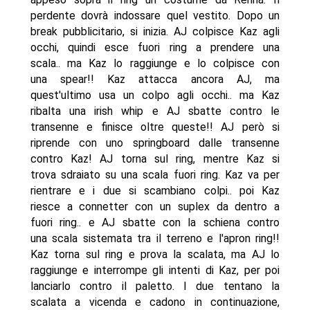
perdente dovrà indossare quel vestito. Dopo un
break pubblicitario, si inizia. AJ colpisce Kaz agli
occhi, quindi esce fuori ring a prendere una
scala.. ma Kaz lo raggiunge e lo colpisce con
una spear!! Kaz attacca ancora AJ, ma
quest'ultimo usa un colpo agli occhi.. ma Kaz
ribalta una irish whip e AJ sbatte contro le
transenne e finisce oltre queste!! AJ però si
riprende con uno springboard dalle transenne
contro Kaz! AJ torna sul ring, mentre Kaz si
trova sdraiato su una scala fuori ring. Kaz va per
rientrare e i due si scambiano colpi.. poi Kaz
riesce a connetter con un suplex da dentro a
fuori ring.. e AJ sbatte con la schiena contro
una scala sistemata tra il terreno e l'apron ring!!
Kaz torna sul ring e prova la scalata, ma AJ lo
raggiunge e interrompe gli intenti di Kaz, per poi
lanciarlo contro il paletto. I due tentano la
scalata a vicenda e cadono in continuazione,