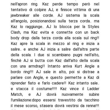
nell'apron ring. Kaz perde tempo però nel
tentativo di colpire AJ, e finisce vittima di una
jawbreaker alle corde. AJ sistema la scala
all'angolo, posizionandosi sulla terza corda.. ma
Kaz lo raggiunge.. AJ lo blocca per la Styles
Clash, ma Kaz evita e connette con un back
body drop dalla terza corda alla scala sul ring!!
Kaz apre la scala in mezzo al ring e inizia a
salire.. e anche AJ inizia a salire dall'altra parte
della scala. I due si scambiano pugni nell'alto,
finchè AJ si butta con Kaz dall'alto della scala
con una armdrag!! Intanto arriva Kurt Angle a
bordo ring!!! AJ sale in alto, poi si distrae a
parlare con Angle, e questo permette a Kaz di
riprender fiato e farlo cadere!! Kaz intanto sale..
e stacca il costume!!!! Kaz vince il Ladder
Match, e AJ dovrà nuovamente subire
l'umiliazione:dopo essersi travestito da tacchino
il mese scorso, stasera dovrà vestirsi da renna!!!