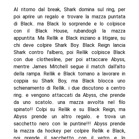
Al ritorno dal break, Shark domina sul ring, per
poi aprire un regalo e trovare la mazza puntata
di Black.. ma Black lo sorprende e lo colpisce
con il Black House, rubandogli la mazza
appuntita. Ma Rellik e Black iniziano a litigare, su
chi deve colpire Shark Boy. Black Reign lancia
Shark contro l'albero, poi Rellik colpisce Black
con due clothesline, per poi attaccare Abyss,
mentre James Mitchell segue il match dall'alto
della rampa. Rellik e Black tornano a lavorare in
coppia su Shark Boy, ma Black blocca uno
schienamento di Rellik.. i due discutono a centro
ring.. e vengono attaccati da Abyss, che prende
da uno scatolo.. una mazza avvolta nel filo
spinato!! Colpi su Rellik e su Black Reign, ma
Abyss prende un altro regalo.. e trova un
sacchetto nero con le puntine!!! Abyss prende
la mazza da hockey per colpire Rellik e Black,
poi prende il sacchetto con il vetro e lo