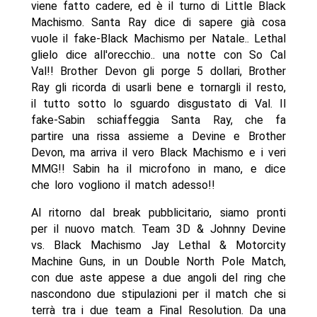
viene fatto cadere, ed è il turno di Little Black
Machismo. Santa Ray dice di sapere già cosa
vuole il fake-Black Machismo per Natale.. Lethal
glielo dice all'orecchio.. una notte con So Cal
Val!! Brother Devon gli porge 5 dollari, Brother
Ray gli ricorda di usarli bene e tornargli il resto,
il tutto sotto lo sguardo disgustato di Val. Il
fake-Sabin schiaffeggia Santa Ray, che fa
partire una rissa assieme a Devine e Brother
Devon, ma arriva il vero Black Machismo e i veri
MMG!! Sabin ha il microfono in mano, e dice
che loro vogliono il match adesso!!
Al ritorno dal break pubblicitario, siamo pronti
per il nuovo match. Team 3D & Johnny Devine
vs. Black Machismo Jay Lethal & Motorcity
Machine Guns, in un Double North Pole Match,
con due aste appese a due angoli del ring che
nascondono due stipulazioni per il match che si
terrà tra i due team a Final Resolution. Da una