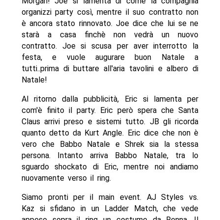
Morgan! Joe si lamenta di come la compagnia
organizzi party così, mentre il suo contratto non
è ancora stato rinnovato. Joe dice che lui se ne
starà a casa finchè non vedrà un nuovo
contratto. Joe si scusa per aver interrotto la
festa, e vuole augurare buon Natale a
tutti..prima di buttare all'aria tavolini e albero di
Natale!
Al ritorno dalla pubblicità, Eric si lamenta per
com'è finito il party. Eric però spera che Santa
Claus arrivi preso e sistemi tutto. JB gli ricorda
quanto detto da Kurt Angle. Eric dice che non è
vero che Babbo Natale e Shrek sia la stessa
persona. Intanto arriva Babbo Natale, tra lo
sguardo shockato di Eric, mentre noi andiamo
nuovamente verso il ring.
Siamo pronti per il main event. AJ Styles vs.
Kaz si sfidano in un Ladder Match, che vede
appeso sopra il ring un costume da Renna. Il