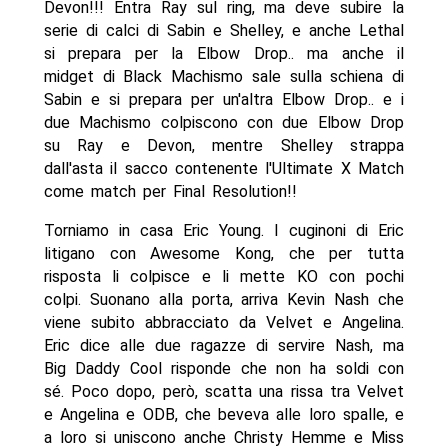
Devon!!! Entra Ray sul ring, ma deve subire la
serie di calci di Sabin e Shelley, e anche Lethal
si prepara per la Elbow Drop.. ma anche il
midget di Black Machismo sale sulla schiena di
Sabin e si prepara per un'altra Elbow Drop.. e i
due Machismo colpiscono con due Elbow Drop
su Ray e Devon, mentre Shelley strappa
dall'asta il sacco contenente l'Ultimate X Match
come match per Final Resolution!!
Torniamo in casa Eric Young. I cuginoni di Eric
litigano con Awesome Kong, che per tutta
risposta li colpisce e li mette KO con pochi
colpi. Suonano alla porta, arriva Kevin Nash che
viene subito abbracciato da Velvet e Angelina.
Eric dice alle due ragazze di servire Nash, ma
Big Daddy Cool risponde che non ha soldi con
sé. Poco dopo, però, scatta una rissa tra Velvet
e Angelina e ODB, che beveva alle loro spalle, e
a loro si uniscono anche Christy Hemme e Miss