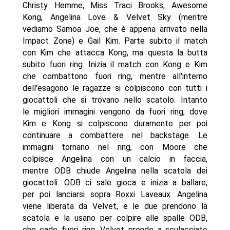
Christy Hemme, Miss Traci Brooks, Awesome
Kong, Angelina Love & Velvet Sky (mentre
vediamo Samoa Joe, che è appena arrivato nella
Impact Zone) e Gail Kim. Parte subito il match
con Kim che attacca Kong, ma questa la butta
subito fuori ring. Inizia il match con Kong e Kim
che combattono fuori ring, mentre all'interno
dell'esagono le ragazze si colpiscono con tutti i
giocattoli che si trovano nello scatolo. Intanto
le migliori immagini vengono da fuori ring, dove
Kim e Kong si colpiscono duramente per poi
continuare a combattere nel backstage. Le
immagini tornano nel ring, con Moore che
colpisce Angelina con un calcio in faccia,
mentre ODB chiude Angelina nella scatola dei
giocattoli. ODB ci sale gioca e inizia a ballare,
per poi lanciarsi sopra Roxxi Laveaux. Angelina
viene liberata da Velvet, e le due prendono la
scatola e la usano per colpire alle spalle ODB,
che cade fuori ring. Velvet prende a sculacciate