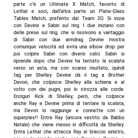
parte c'è un Ultimate X Match, favorito di
Lethal e soci, dall'altra parte un Plate-Glass
Tables Match, preferito dal Team 3D. Si inizia
con Devine e Sabin sul ring. I due iniziano con
delle prese sul ring, che si risolvono a vantaggio
di Sabin con due armdrag. Devine mostra
comunque velocità ed evita una elbow drop per
poi colpire Sabin con diversi calci. Sabin si
riprende dopo che Devine ha tentato la scalata
verso un asta, ma con scarso risultato, quindi
tag per Shelley. Devine dà il tag a Brother
Devon, che colpisce Shelley alla schiena e al
volto con dei pugni, poi lo strozza alle corde.
Enziguri Kick di Shelley, però, che colpisce
anche Ray e Devine prima di tentare la scalata,
ma Devon lo raggiunge e connette con un
superplex!! Entra Ray (ancora vestito da Babbo
Natale) che viene messo in difficoltà da Shelley.
Entra Lethal che attacca Ray al braccio sinistro,