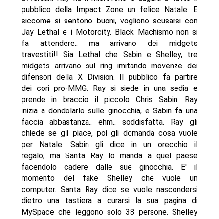
pubblico della Impact Zone un felice Natale. E
siccome si sentono buoni, vogliono scusarsi con
Jay Lethal e i Motorcity. Black Machismo non si
fa attendere.. ma arrivano dei midgets
travestiti!! Sia Lethal che Sabin e Shelley, tre
midgets arrivano sul ring imitando movenze dei
difensori della X Division. Il pubblico fa partire
dei cori pro-MMG. Ray si siede in una sedia e
prende in braccio il piccolo Chris Sabin. Ray
inizia a dondolarlo sulle ginocchia, e Sabin fa una
faccia abbastanza.. ehm.. soddisfatta. Ray gli
chiede se gli piace, poi gli domanda cosa vuole
per Natale. Sabin gli dice in un orecchio il
regalo, ma Santa Ray lo manda a quel paese
facendolo cadere dalle sue ginocchia. E' il
momento del fake Shelley che vuole un
computer. Santa Ray dice se vuole nascondersi
dietro una tastiera a curarsi la sua pagina di
MySpace che leggono solo 38 persone. Shelley