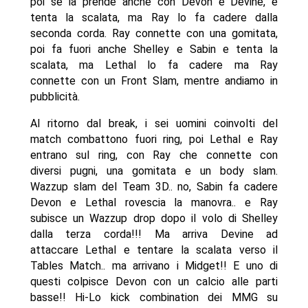
poi se la prende anche con Devon e Devine, e
tenta la scalata, ma Ray lo fa cadere dalla
seconda corda. Ray connette con una gomitata,
poi fa fuori anche Shelley e Sabin e tenta la
scalata, ma Lethal lo fa cadere ma Ray
connette con un Front Slam, mentre andiamo in
pubblicità.
Al ritorno dal break, i sei uomini coinvolti del
match combattono fuori ring, poi Lethal e Ray
entrano sul ring, con Ray che connette con
diversi pugni, una gomitata e un body slam.
Wazzup slam del Team 3D.. no, Sabin fa cadere
Devon e Lethal rovescia la manovra.. e Ray
subisce un Wazzup drop dopo il volo di Shelley
dalla terza corda!!! Ma arriva Devine ad
attaccare Lethal e tentare la scalata verso il
Tables Match.. ma arrivano i Midget!! E uno di
questi colpisce Devon con un calcio alle parti
basse!! Hi-Lo kick combination dei MMG su