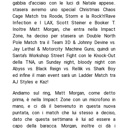
gabbia d'acciaio con le luci di Natale appese..
stasera avremo uno special Christmas Chaos
Cage Match tra Roode, Storm e la Rock'n'Rave
Infection e I LAX, Scott Steiner e Booker T.
Inoltre Matt Morgan, che entra nella Impact
Zone, ha deciso per stasera un Double North
Pole Match tra il Team 3D & Johnny Devine vs.
Jay Lethal & Motorcity Machine Guns; quindi un
Santa's Workshop Street Fight con le Knock-Out
della TNA, un Sunday night, bloody night con
Abyss vs. Black Reign vs. Rellik vs. Shark Boy
ed infine il main event sarà un Ladder Match tra
AJ Styles e Kaz!
Andiamo sul ring, Matt Morgan, come detto
prima, è nella Impact Zone con un microfono in
mano, e ci dà il benvenuto in questa nuova
puntata, con i match che lui stesso a deciso,
dato che questa settimana è lui ad essere a
capo della baracca. Morgan, inoltre ci dà i