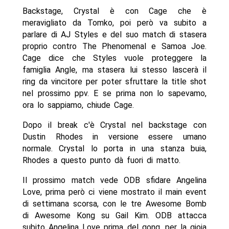
Backstage, Crystal è con Cage che è
meravigliato da Tomko, poi però va subito a
parlare di AJ Styles e del suo match di stasera
proprio contro The Phenomenal e Samoa Joe.
Cage dice che Styles vuole proteggere la
famiglia Angle, ma stasera lui stesso lascerà il
ring da vincitore per poter sfruttare la title shot
nel prossimo ppv. E se prima non lo sapevamo,
ora lo sappiamo, chiude Cage.
Dopo il break c'è Crystal nel backstage con
Dustin Rhodes in versione essere umano
normale. Crystal lo porta in una stanza buia,
Rhodes a questo punto dà fuori di matto.
Il prossimo match vede ODB sfidare Angelina
Love, prima però ci viene mostrato il main event
di settimana scorsa, con le tre Awesome Bomb
di Awesome Kong su Gail Kim. ODB attacca
subito Angelina Love prima del gong, per la gioia