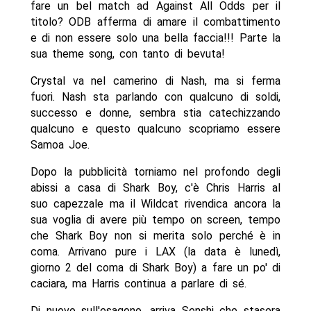
fare un bel match ad Against All Odds per il
titolo? ODB afferma di amare il combattimento
e di non essere solo una bella faccia!!! Parte la
sua theme song, con tanto di bevuta!
Crystal va nel camerino di Nash, ma si ferma
fuori. Nash sta parlando con qualcuno di soldi,
successo e donne, sembra stia catechizzando
qualcuno e questo qualcuno scopriamo essere
Samoa Joe.
Dopo la pubblicità torniamo nel profondo degli
abissi a casa di Shark Boy, c'è Chris Harris al
suo capezzale ma il Wildcat rivendica ancora la
sua voglia di avere più tempo on screen, tempo
che Shark Boy non si merita solo perché è in
coma. Arrivano pure i LAX (la data è lunedì,
giorno 2 del coma di Shark Boy) a fare un po' di
caciara, ma Harris continua a parlare di sé.
Di nuovo sull'esagono, arriva Senshi che stasera