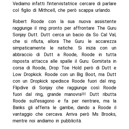
Vediamo infatti l'intervistatrice cercare di parlare
col figlio di Mithcell, che però scappa urlando.
Robert Roode con la sua nuova assistente
raggiunge il ring pronto per affrontare The Guru
Sonjay Dutt. Dutt cerca un bacio da So Cal Val,
che si rifiuta, allora The Guru le accarezza
simpaticamente le natiche. Si inizia con un
abbraccio di Dutt a Roode, Roode in tutta
risposta attacca alle spalle il Guru. Gomitata in
corsa di Roode, Drop Toe Hold però di Dutt e
Low Dropkick. Roode con un Big Boot, ma Dutt
con un Dropkick spedisce Roode fuori dal ring.
Flipdive di Sonjay che raggiunge così Roode
fuori dal ring, grande manovra!!! Dutt ributta
Roode sull'esagono e fa per rientrare, ma la
Banks gli afferra le gambe, dando a Roode il
vantaggio che cercava. Arriva però Ms Brooks,
mentre noi andiamo in pubblicità.