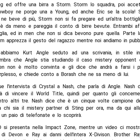
ing ed offre una birra a Storm. Storm lo squadra, poi acce
owboy ne porge una a Young, ed anche Eric se la scola!
 ne beve di più, Storm non si fa pregare ed un'altra bottigli
è da meno e pareggia il conto di birre bevute. Entrambi af
iglia, ed in men che non si dica bevono pure quella. Parte l
m apprezza il gesto del ragazzo mentre noi andiamo in pubbl
 abbiamo Kurt Angle seduto ad una scrivania, in stile in
embra che Angle stia studiando il caso mistery opponent d
en non è molto convinta e gli dice che andrà a farsi i pro
rplesso, e chiede conto a Borash che ne sa meno di lui.
e l'intervista di Crystal a Nash, che parla di Angle. Nash 
ità di vincere il World Title, quindi per quanto gli concern
ontro altri tre. Nash dice che è un cinque volte campione 
 chi sia il mistery partner di Sting per ora, ma da qui alla
 un paio di telefonate e lo scoprirà.
 si presenta nella Impact Zone, mentre un video ci mostra
e di Devon e Ray ai danni dell'intera X-Divison. Brother Ra