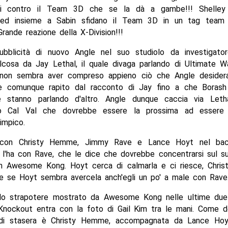
tti contro il Team 3D che se la dà a gambe!!! Shelley 
 ed insieme a Sabin sfidano il Team 3D in un tag team
Grande reazione della X-Division!!!
bblicità di nuovo Angle nel suo studiolo da investigato
cosa da Jay Lethal, il quale divaga parlando di Ultimate Wa
non sembra aver compreso appieno ciò che Angle desidera
 è comunque rapito dal racconto di Jay fino a che Borash
 stanno parlando d'altro. Angle dunque caccia via Letha
So Cal Val che dovrebbe essere la prossima ad essere i
limpico.
 con Christy Hemme, Jimmy Rave e Lance Hoyt nel bac
'ha con Rave, che le dice che dovrebbe concentrarsi sul s
n Awesome Kong. Hoyt cerca di calmarla e ci riesce, Christ
e se Hoyt sembra avercela anch'egli un po' a male con Rave
lo strapotere mostrato da Awesome Kong nelle ultime due
Knockout entra con la foto di Gail Kim tra le mani. Come d
a di stasera è Christy Hemme, accompagnata da Lance Ho