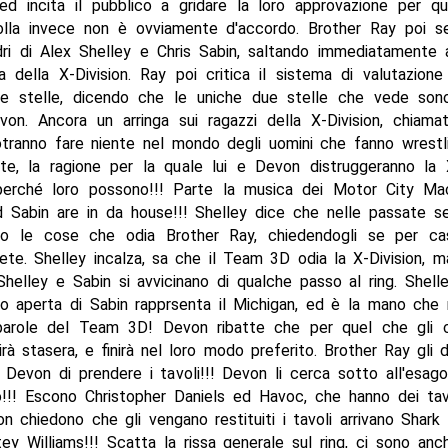
ed incita il pubblico a gridare la loro approvazione per q
folla invece non è ovviamente d'accordo. Brother Ray poi s
ri di Alex Shelley e Chris Sabin, saltando immediatamente a
a della X-Division. Ray poi critica il sistema di valutazion
le stelle, dicendo che le uniche due stelle che vede son
von. Ancora un arringa sui ragazzi della X-Division, chiamat
tranno fare niente nel mondo degli uomini che fanno wrestli
ete, la ragione per la quale lui e Devon distruggeranno la 
perché loro possono!!! Parte la musica dei Motor City Mac
d Sabin are in da house!!! Shelley dice che nelle passate s
lo le cose che odia Brother Ray, chiedendogli se per c
ete. Shelley incalza, sa che il Team 3D odia la X-Division, 
Shelley e Sabin si avvicinano di qualche passo al ring. Shell
o aperta di Sabin rapprsenta il Michigan, ed è la mano che r
arole del Team 3D! Devon ribatte che per quel che gli 
nirà stasera, e finirà nel loro modo preferito. Brother Ray gli
 Devon di prendere i tavoli!!! Devon li cerca sotto all'esag
!!! Escono Christopher Daniels ed Havoc, che hanno dei tav
 chiedono che gli vengano restituiti i tavoli arrivano Shark
y Williams!!! Scatta la rissa generale sul ring, ci sono an