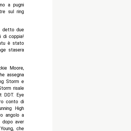
ono a pugni
re sul ring
e detto due
i di coppia!
atu è stato
age stasera
ckie Moore,
che assegna
ing Storm e
torm risale
ot DDT. Eye
ro conto di
nning High
tro angolo a
e dopo aver
 Young, che