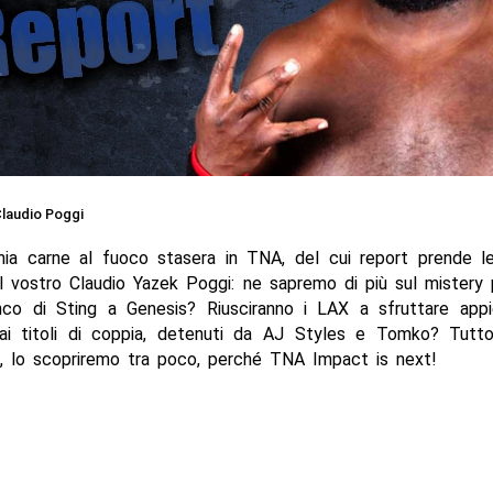
laudio Poggi
hia carne al fuoco stasera in TNA, del cui report prende le 
 il vostro Claudio Yazek Poggi: ne sapremo di più sul mistery
anco di Sting a Genesis? Riusciranno i LAX a sfruttare appi
 ai titoli di coppia, detenuti da AJ Styles e Tomko? Tutt
o, lo scopriremo tra poco, perché TNA Impact is next!