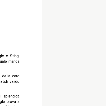
gle e Sting,
 quale manca
 della card
match valido
 splendida
ngle prova a