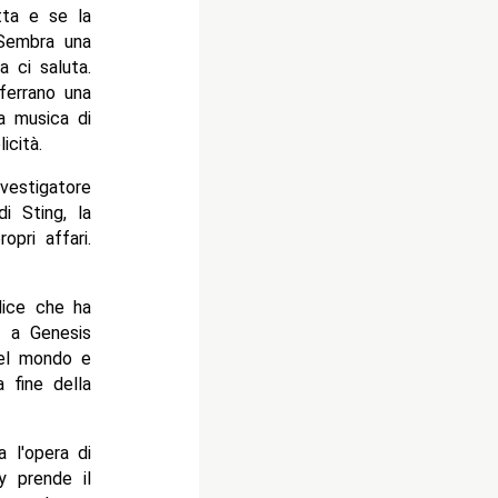
tta e se la
 Sembra una
a ci saluta.
ferrano una
a musica di
icità.
vestigatore
i Sting, la
pri affari.
dice che ha
e a Genesis
del mondo e
 fine della
 l'opera di
y prende il