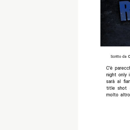
Scritto da
C
C'è parecc
night only
sarà al fi
title shot
molto altr