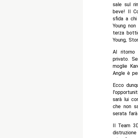
sale sul r
beve! Il C
sfida a chi
Young non 
terza bott
Young, Stor
Al ritorno
privato. S
moglie Kar
Angle è pe
Ecco dunqu
l'opportun
sarà lui c
che non sa
serata farà
Il Team 3D
distruzion