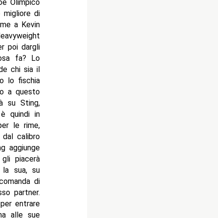
roe Olimpico
migliore di
eme a Kevin
Heavyweight
r poi dargli
cosa fa? Lo
 chi sia il
o lo fischia
co a questo
à su Sting,
è quindi in
per le rime,
dal calibro
ng aggiunge
gli piacerà
 la sua, su
ccomanda di
sso partner.
 per entrare
ma alle sue