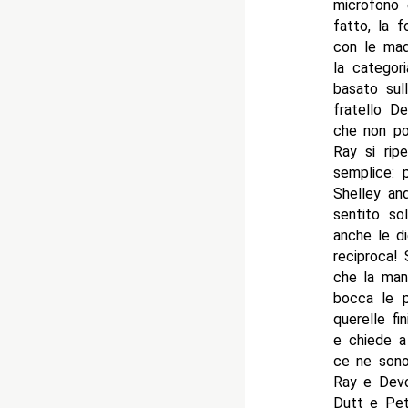
microfono 
fatto, la 
con le mad
la categori
basato sul
fratello De
che non po
Ray si rip
semplice: 
Shelley an
sentito so
anche le di
reciproca! 
che la man
bocca le p
querelle fi
e chiede a
ce ne sono
Ray e Devon
Dutt e Pete