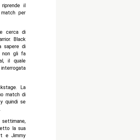
riprende il
 match per
re cerca di
rrior. Black
 sapere di
 non gli fa
l, il quale
nterrogata
kstage. La
uo match di
y quindi se
.
 settimane,
etto la sua
yt e Jimmy