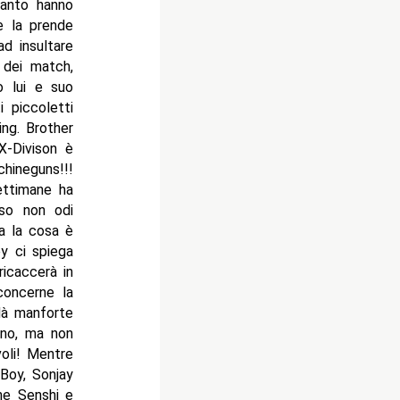
uanto hanno
e la prende
d insultare
e dei match,
o lui e suo
i piccoletti
ng. Brother
X-Divison è
hineguns!!!
ettimane ha
aso non odi
ma la cosa è
ey ci spiega
icaccerà in
concerne la
 dà manforte
ono, ma non
oli! Mentre
 Boy, Sonjay
che Senshi e